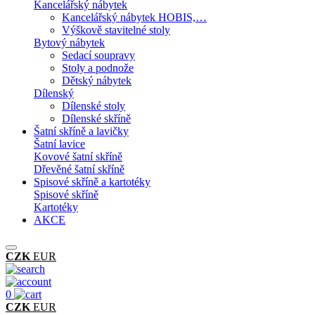
Kancelářský nábytek
Kancelářský nábytek HOBIS,…
Výškově stavitelné stoly
Bytový nábytek
Sedací soupravy
Stoly a podnože
Dětský nábytek
Dílenský
Dílenské stoly
Dílenské skříně
Šatní skříně a lavičky
Šatní lavice
Kovové šatní skříně
Dřevěné šatní skříně
Spisové skříně a kartotéky
Spisové skříně
Kartotéky
AKCE
CZK
EUR
0
CZK
EUR