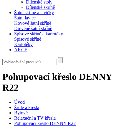
Dílenské stoly
Dílenské skříně
Šatní skříně a lavičky
Šatní lavice
Kovové šatní skříně
Dřevěné šatní skříně
Spisové skříně a kartotéky
Spisové skříně
Kartotéky
AKCE
Pohupovací křeslo DENNY
R22
Úvod
Židle a křesla
Bytové
Relaxační a TV křesla
Pohupovací křeslo DENNY R22