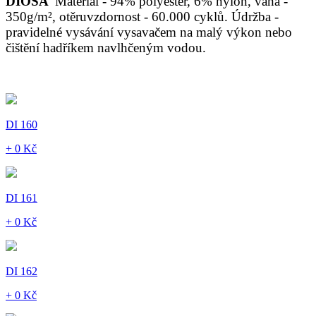
DIOSA
Materiál - 94% polyester, 6% nylon, váha -
350g/m², otěruvzdornost - 60.000 cyklů. Údržba -
pravidelné vysávání vysavačem na malý výkon nebo
čištění hadříkem navlhčeným vodou.
DI 160
+ 0 Kč
DI 161
+ 0 Kč
DI 162
+ 0 Kč