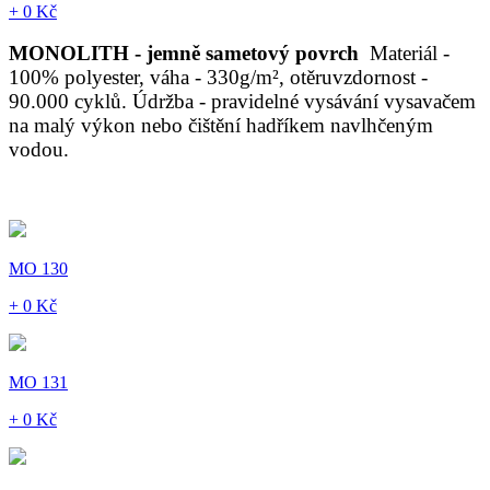
+ 0 Kč
MONOLITH - jemně sametový povrch
Materiál -
100% polyester, váha - 330g/m², otěruvzdornost -
90.000 cyklů. Údržba - pravidelné vysávání vysavačem
na malý výkon nebo čištění hadříkem navlhčeným
vodou.
MO 130
+ 0 Kč
MO 131
+ 0 Kč