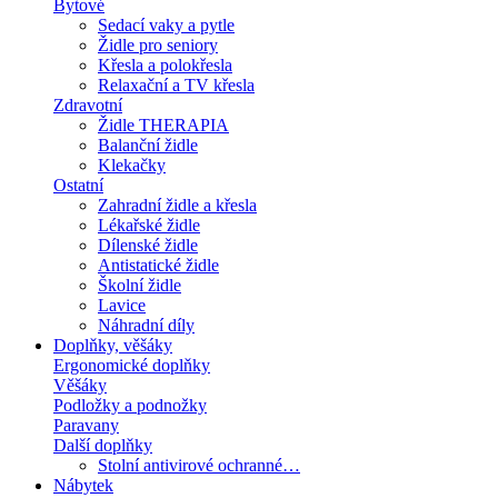
Bytové
Sedací vaky a pytle
Židle pro seniory
Křesla a polokřesla
Relaxační a TV křesla
Zdravotní
Židle THERAPIA
Balanční židle
Klekačky
Ostatní
Zahradní židle a křesla
Lékařské židle
Dílenské židle
Antistatické židle
Školní židle
Lavice
Náhradní díly
Doplňky, věšáky
Ergonomické doplňky
Věšáky
Podložky a podnožky
Paravany
Další doplňky
Stolní antivirové ochranné…
Nábytek