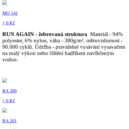
MO 141
+ 0 Kč
RUN AGAIN - žebrovaná struktura
Materiál - 94%
polyester, 6% nylon, váha - 380g/m², otěruvzdornost -
90.000 cyklů. Údržba - pravidelné vysávání vysavačem
na malý výkon nebo čištění hadříkem navlhčeným
vodou.
RA 200
+ 0 Kč
RA 201