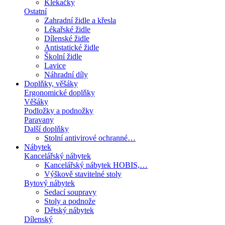
Klekačky
Ostatní
Zahradní židle a křesla
Lékařské židle
Dílenské židle
Antistatické židle
Školní židle
Lavice
Náhradní díly
Doplňky, věšáky
Ergonomické doplňky
Věšáky
Podložky a podnožky
Paravany
Další doplňky
Stolní antivirové ochranné…
Nábytek
Kancelářský nábytek
Kancelářský nábytek HOBIS,…
Výškově stavitelné stoly
Bytový nábytek
Sedací soupravy
Stoly a podnože
Dětský nábytek
Dílenský