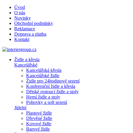
Úvod
O nás
Novinky
Obchodní podmínky
Reklamace
Doprava a platba
Kontakt
Židle a křesla
Kancelářské
Kancelářská křesla
Kancelářské židle
Židle pro 24hodinové sezení
Konferenční židle a křesla
Dětské rostoucí židle a stoly
Herní židle a stoly
Pohovky a soft sezení
Jídelní
Plastové židle
Dřevěné židle
Kovové židle
Barové židle