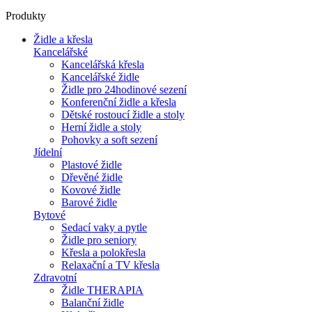
Produkty
Židle a křesla
Kancelářské
Kancelářská křesla
Kancelářské židle
Židle pro 24hodinové sezení
Konferenční židle a křesla
Dětské rostoucí židle a stoly
Herní židle a stoly
Pohovky a soft sezení
Jídelní
Plastové židle
Dřevěné židle
Kovové židle
Barové židle
Bytové
Sedací vaky a pytle
Židle pro seniory
Křesla a polokřesla
Relaxační a TV křesla
Zdravotní
Židle THERAPIA
Balanční židle