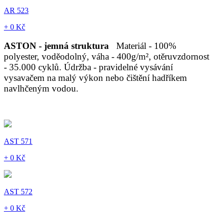
AR 523
+ 0 Kč
ASTON - jemná struktura
Materiál - 100%
polyester, voděodolný, váha - 400g/m², otěruvzdornost
- 35.000 cyklů. Údržba - pravidelné vysávání
vysavačem na malý výkon nebo čištění hadříkem
navlhčeným vodou.
AST 571
+ 0 Kč
AST 572
+ 0 Kč