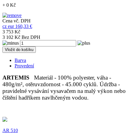
+ 0 Kč
Cena vč. DPH
cz
eur
160,33 €
3 753 Kč
3 102 Kč Bez DPH
Vložit do košíku
Barva
Provedení
ARTEMIS
Materiál - 100% polyester, váha -
480g/m², otěruvzdornost - 45.000 cyklů. Údržba -
pravidelné vysávání vysavačem na malý výkon nebo
čištění hadříkem navlhčeným vodou.
AR 510