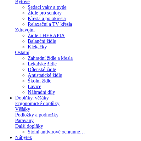
Bytové
Sedací vaky a pytle
Židle pro seniory
Křesla a polokřesla
Relaxační a TV křesla
Zdravotní
Židle THERAPIA
Balanční židle
Klekačky
Ostatní
Zahradní židle a křesla
Lékařské židle
Dílenské židle
Antistatické židle
Školní židle
Lavice
Náhradní díly
Doplňky, věšáky
Ergonomické doplňky
Věšáky
Podložky a podnožky
Paravany
Další doplňky
Stolní antivirové ochranné…
Nábytek