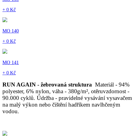
+ 0 Kč
MO 140
+ 0 Kč
MO 141
+ 0 Kč
RUN AGAIN - žebrovaná struktura
Materiál - 94%
polyester, 6% nylon, váha - 380g/m², otěruvzdornost -
90.000 cyklů. Údržba - pravidelné vysávání vysavačem
na malý výkon nebo čištění hadříkem navlhčeným
vodou.