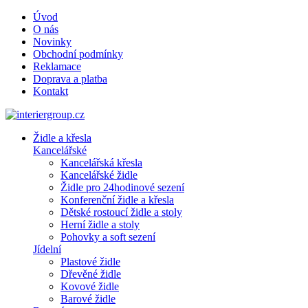
Úvod
O nás
Novinky
Obchodní podmínky
Reklamace
Doprava a platba
Kontakt
Židle a křesla
Kancelářské
Kancelářská křesla
Kancelářské židle
Židle pro 24hodinové sezení
Konferenční židle a křesla
Dětské rostoucí židle a stoly
Herní židle a stoly
Pohovky a soft sezení
Jídelní
Plastové židle
Dřevěné židle
Kovové židle
Barové židle