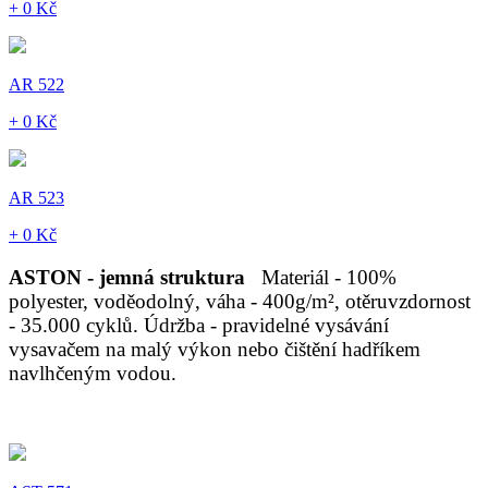
+ 0 Kč
AR 522
+ 0 Kč
AR 523
+ 0 Kč
ASTON - jemná struktura
Materiál - 100%
polyester, voděodolný, váha - 400g/m², otěruvzdornost
- 35.000 cyklů. Údržba - pravidelné vysávání
vysavačem na malý výkon nebo čištění hadříkem
navlhčeným vodou.