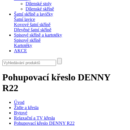
Dílenské stoly
Dílenské skříně
Šatní skříně a lavičky
Šatní lavice
Kovové šatní skříně
Dřevěné šatní skříně
Spisové skříně a kartotéky
Spisové skříně
Kartotéky
AKCE
Pohupovací křeslo DENNY
R22
Úvod
Židle a křesla
Bytové
Relaxační a TV křesla
Pohupovací křeslo DENNY R22