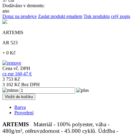
37 cm
Dodáváno v demontu:
ano
Dotaz na prodejce
Zaslat produkt emailem
Tisk produktu
celý popis
ARTEMIS
AR 523
+ 0 Kč
Cena vč. DPH
cz
eur
160,47 €
3 753 Kč
3 102 Kč Bez DPH
Vložit do košíku
Barva
Provedení
ARTEMIS
Materiál - 100% polyester, váha -
480g/m², otěruvzdornost - 45.000 cyklů. Údržba -