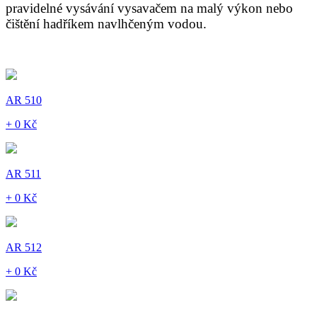
pravidelné vysávání vysavačem na malý výkon nebo
čištění hadříkem navlhčeným vodou.
AR 510
+ 0 Kč
AR 511
+ 0 Kč
AR 512
+ 0 Kč