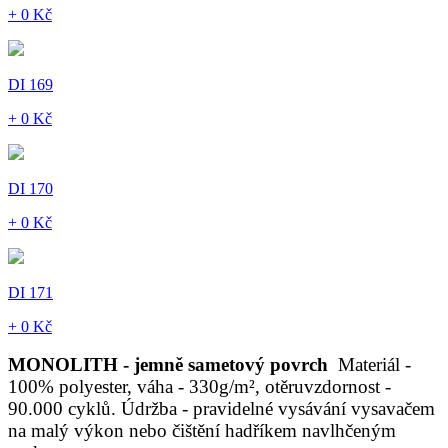
+ 0 Kč
DI 169
+ 0 Kč
DI 170
+ 0 Kč
DI 171
+ 0 Kč
MONOLITH - jemně sametový povrch
Materiál -
100% polyester, váha - 330g/m², otěruvzdornost -
90.000 cyklů. Údržba - pravidelné vysávání vysavačem
na malý výkon nebo čištění hadříkem navlhčeným