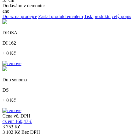
37 cm
Dodáváno v demontu:
ano
Dotaz na prodejce
Zaslat produkt emailem
Tisk produktu
celý popis
DIOSA
DI 162
+ 0 Kč
Dub sonoma
DS
+ 0 Kč
Cena vč. DPH
cz
eur
160,47 €
3 753 Kč
3 102 Kč Bez DPH