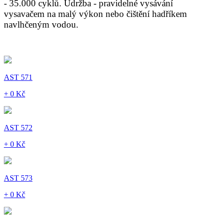
- 35.000 cyklů. Údržba - pravidelné vysávání
vysavačem na malý výkon nebo čištění hadříkem
navlhčeným vodou.
AST 571
+ 0 Kč
AST 572
+ 0 Kč
AST 573
+ 0 Kč