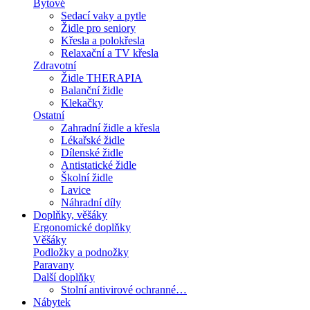
Bytové
Sedací vaky a pytle
Židle pro seniory
Křesla a polokřesla
Relaxační a TV křesla
Zdravotní
Židle THERAPIA
Balanční židle
Klekačky
Ostatní
Zahradní židle a křesla
Lékařské židle
Dílenské židle
Antistatické židle
Školní židle
Lavice
Náhradní díly
Doplňky, věšáky
Ergonomické doplňky
Věšáky
Podložky a podnožky
Paravany
Další doplňky
Stolní antivirové ochranné…
Nábytek