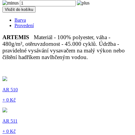
Vložit do košíku
Barva
Provedení
ARTEMIS
Materiál - 100% polyester, váha -
480g/m², otěruvzdornost - 45.000 cyklů. Údržba -
pravidelné vysávání vysavačem na malý výkon nebo
čištění hadříkem navlhčeným vodou.
AR 510
+ 0 Kč
AR 511
+ 0 Kč