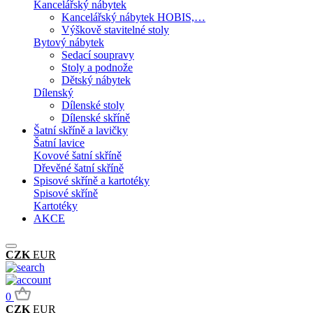
Kancelářský nábytek
Kancelářský nábytek HOBIS,…
Výškově stavitelné stoly
Bytový nábytek
Sedací soupravy
Stoly a podnože
Dětský nábytek
Dílenský
Dílenské stoly
Dílenské skříně
Šatní skříně a lavičky
Šatní lavice
Kovové šatní skříně
Dřevěné šatní skříně
Spisové skříně a kartotéky
Spisové skříně
Kartotéky
AKCE
CZK
EUR
0
CZK
EUR