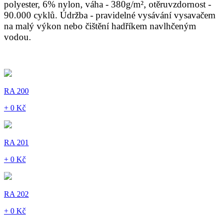
polyester, 6% nylon, váha - 380g/m², otěruvzdornost -
90.000 cyklů. Údržba - pravidelné vysávání vysavačem
na malý výkon nebo čištění hadříkem navlhčeným
vodou.
RA 200
+ 0 Kč
RA 201
+ 0 Kč
RA 202
+ 0 Kč