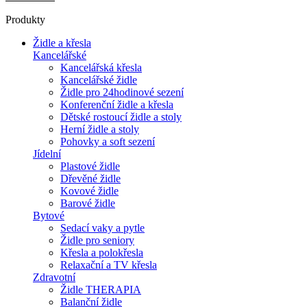
Produkty
Židle a křesla
Kancelářské
Kancelářská křesla
Kancelářské židle
Židle pro 24hodinové sezení
Konferenční židle a křesla
Dětské rostoucí židle a stoly
Herní židle a stoly
Pohovky a soft sezení
Jídelní
Plastové židle
Dřevěné židle
Kovové židle
Barové židle
Bytové
Sedací vaky a pytle
Židle pro seniory
Křesla a polokřesla
Relaxační a TV křesla
Zdravotní
Židle THERAPIA
Balanční židle