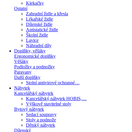
Klekačky
Ostatní
Zahradní židle a křesla
Lékařské židle
Dílenské židle
Antistatické židle
Školní židle
Lavice
Náhradní díly
Doplňky, věšáky
Ergonomické doplňky
Věšáky
Podložky a podnožky
Paravany
Další doplňky
Stolní antivirové ochranné…
Nábytek
Kancelářský nábytek
Kancelářský nábytek HOBIS,…
Výškově stavitelné stoly
Bytový nábytek
Sedací soupravy
Stoly a podnože
Dětský nábytek
Dílenský