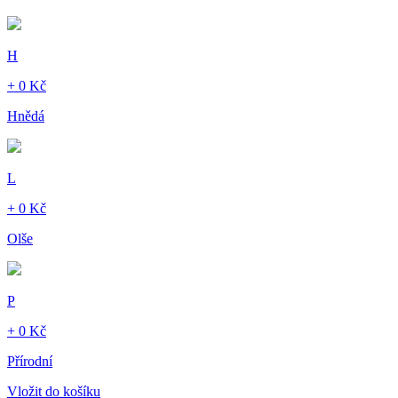
H
+ 0 Kč
Hnědá
L
+ 0 Kč
Olše
P
+ 0 Kč
Přírodní
Vložit do košíku