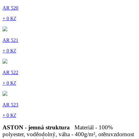
AR 520
+ 0 Kč
AR 521
+ 0 Kč
AR 522
+ 0 Kč
AR 523
+ 0 Kč
ASTON - jemná struktura
Materiál - 100%
polyester, voděodolný, váha - 400g/m², otěruvzdornost