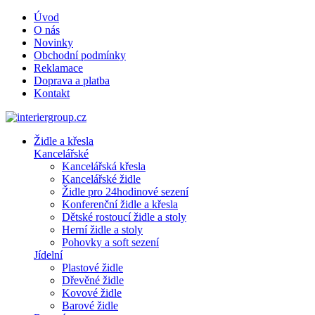
Úvod
O nás
Novinky
Obchodní podmínky
Reklamace
Doprava a platba
Kontakt
Židle a křesla
Kancelářské
Kancelářská křesla
Kancelářské židle
Židle pro 24hodinové sezení
Konferenční židle a křesla
Dětské rostoucí židle a stoly
Herní židle a stoly
Pohovky a soft sezení
Jídelní
Plastové židle
Dřevěné židle
Kovové židle
Barové židle