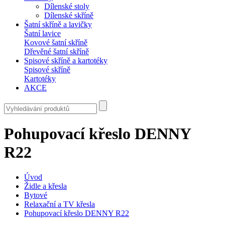
Dílenské stoly
Dílenské skříně
Šatní skříně a lavičky
Šatní lavice
Kovové šatní skříně
Dřevěné šatní skříně
Spisové skříně a kartotéky
Spisové skříně
Kartotéky
AKCE
Pohupovací křeslo DENNY
R22
Úvod
Židle a křesla
Bytové
Relaxační a TV křesla
Pohupovací křeslo DENNY R22