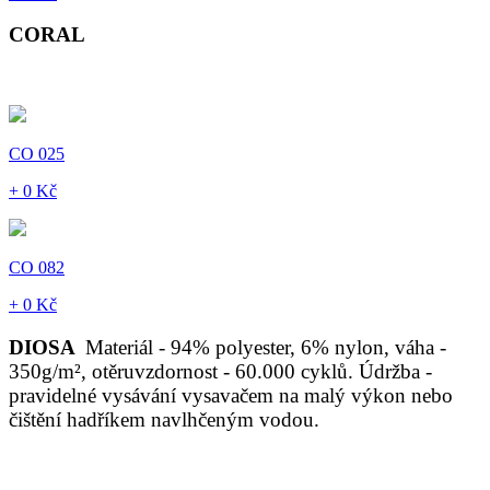
CORAL
CO 025
+ 0 Kč
CO 082
+ 0 Kč
DIOSA
Materiál - 94% polyester, 6% nylon, váha -
350g/m², otěruvzdornost - 60.000 cyklů. Údržba -
pravidelné vysávání vysavačem na malý výkon nebo
čištění hadříkem navlhčeným vodou.