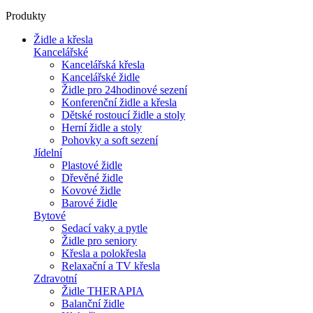
Produkty
Židle a křesla
Kancelářské
Kancelářská křesla
Kancelářské židle
Židle pro 24hodinové sezení
Konferenční židle a křesla
Dětské rostoucí židle a stoly
Herní židle a stoly
Pohovky a soft sezení
Jídelní
Plastové židle
Dřevěné židle
Kovové židle
Barové židle
Bytové
Sedací vaky a pytle
Židle pro seniory
Křesla a polokřesla
Relaxační a TV křesla
Zdravotní
Židle THERAPIA
Balanční židle