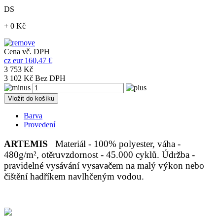
DS
+ 0 Kč
Cena vč. DPH
cz
eur
160,47 €
3 753 Kč
3 102 Kč Bez DPH
Vložit do košíku
Barva
Provedení
ARTEMIS
Materiál - 100% polyester, váha -
480g/m², otěruvzdornost - 45.000 cyklů. Údržba -
pravidelné vysávání vysavačem na malý výkon nebo
čištění hadříkem navlhčeným vodou.