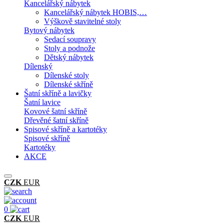
Kancelářský nábytek
Kancelářský nábytek HOBIS,…
Výškově stavitelné stoly
Bytový nábytek
Sedací soupravy
Stoly a podnože
Dětský nábytek
Dílenský
Dílenské stoly
Dílenské skříně
Šatní skříně a lavičky
Šatní lavice
Kovové šatní skříně
Dřevěné šatní skříně
Spisové skříně a kartotéky
Spisové skříně
Kartotéky
AKCE
CZK
EUR
0
CZK
EUR