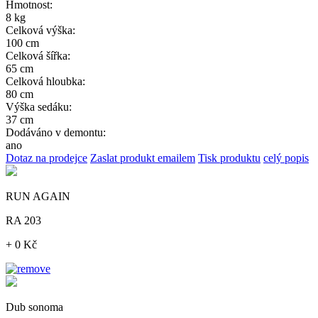
Hmotnost:
8 kg
Celková výška:
100 cm
Celková šířka:
65 cm
Celková hloubka:
80 cm
Výška sedáku:
37 cm
Dodáváno v demontu:
ano
Dotaz na prodejce
Zaslat produkt emailem
Tisk produktu
celý popis
RUN AGAIN
RA 203
+ 0 Kč
Dub sonoma