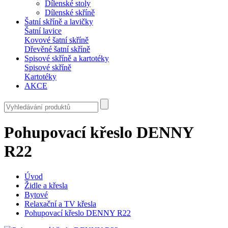
Dílenské stoly
Dílenské skříně
Šatní skříně a lavičky
Šatní lavice
Kovové šatní skříně
Dřevěné šatní skříně
Spisové skříně a kartotéky
Spisové skříně
Kartotéky
AKCE
Pohupovací křeslo DENNY
R22
Úvod
Židle a křesla
Bytové
Relaxační a TV křesla
Pohupovací křeslo DENNY R22