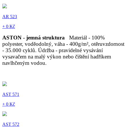
AR 523
+ 0 Kč
ASTON - jemná struktura
Materiál - 100%
polyester, voděodolný, váha - 400g/m², otěruvzdornost
- 35.000 cyklů. Údržba - pravidelné vysávání
vysavačem na malý výkon nebo čištění hadříkem
navlhčeným vodou.
AST 571
+ 0 Kč
AST 572