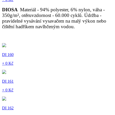
DIOSA
Materiál - 94% polyester, 6% nylon, váha -
350g/m², otěruvzdornost - 60.000 cyklů. Údržba -
pravidelné vysávání vysavačem na malý výkon nebo
čištění hadříkem navlhčeným vodou.
DI 160
+ 0 Kč
DI 161
+ 0 Kč
DI 162