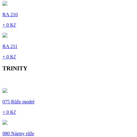
RA 210
+ 0 Kč
RA 211
+ 0 Kč
TRINITY
075 Růže modré
+ 0 Kč
080 Nápisy růže