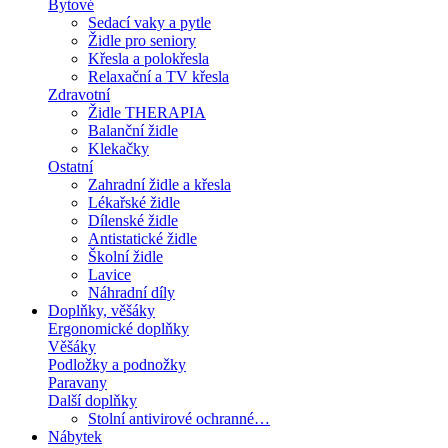
Bytové
Sedací vaky a pytle
Židle pro seniory
Křesla a polokřesla
Relaxační a TV křesla
Zdravotní
Židle THERAPIA
Balanční židle
Klekačky
Ostatní
Zahradní židle a křesla
Lékařské židle
Dílenské židle
Antistatické židle
Školní židle
Lavice
Náhradní díly
Doplňky, věšáky
Ergonomické doplňky
Věšáky
Podložky a podnožky
Paravany
Další doplňky
Stolní antivirové ochranné…
Nábytek