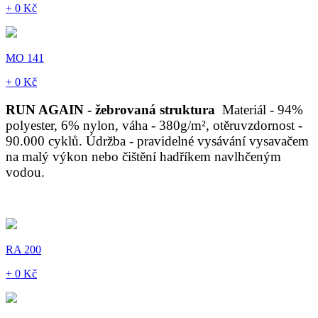
+ 0 Kč
MO 141
+ 0 Kč
RUN AGAIN - žebrovaná struktura
Materiál - 94%
polyester, 6% nylon, váha - 380g/m², otěruvzdornost -
90.000 cyklů. Údržba - pravidelné vysávání vysavačem
na malý výkon nebo čištění hadříkem navlhčeným
vodou.
RA 200
+ 0 Kč