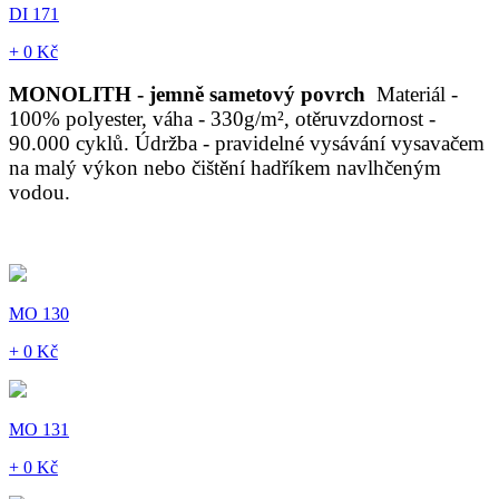
DI 171
+ 0 Kč
MONOLITH - jemně sametový povrch
Materiál -
100% polyester, váha - 330g/m², otěruvzdornost -
90.000 cyklů. Údržba - pravidelné vysávání vysavačem
na malý výkon nebo čištění hadříkem navlhčeným
vodou.
MO 130
+ 0 Kč
MO 131
+ 0 Kč