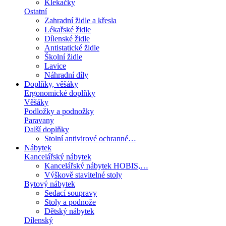
Klekačky
Ostatní
Zahradní židle a křesla
Lékařské židle
Dílenské židle
Antistatické židle
Školní židle
Lavice
Náhradní díly
Doplňky, věšáky
Ergonomické doplňky
Věšáky
Podložky a podnožky
Paravany
Další doplňky
Stolní antivirové ochranné…
Nábytek
Kancelářský nábytek
Kancelářský nábytek HOBIS,…
Výškově stavitelné stoly
Bytový nábytek
Sedací soupravy
Stoly a podnože
Dětský nábytek
Dílenský