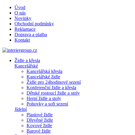
Úvod
O nás
Novinky
Obchodní podmínky
Reklamace
Doprava a platba
Kontakt
Židle a křesla
Kancelářské
Kancelářská křesla
Kancelářské židle
Židle pro 24hodinové sezení
Konferenční židle a křesla
Dětské rostoucí židle a stoly
Herní židle a stoly
Pohovky a soft sezení
Jídelní
Plastové židle
Dřevěné židle
Kovové židle
Barové židle