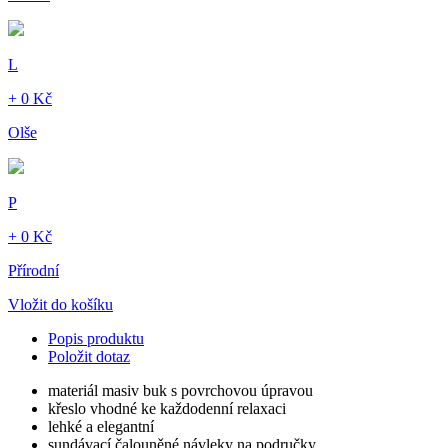
L
+ 0 Kč
Olše
P
+ 0 Kč
Přírodní
Vložit do košíku
Popis produktu
Položit dotaz
materiál masiv buk s povrchovou úpravou
křeslo vhodné ke každodenní relaxaci
lehké a elegantní
sundávací čalouněné návleky na područky