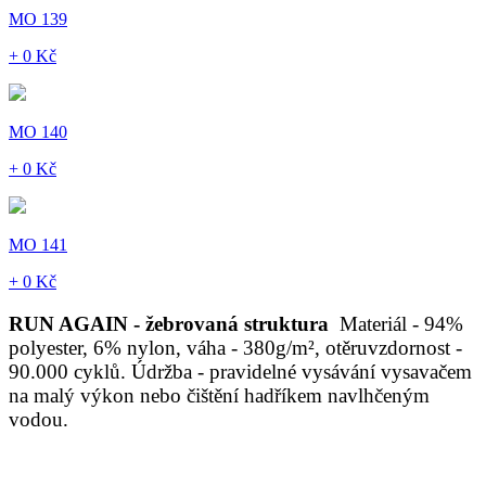
MO 139
+ 0 Kč
MO 140
+ 0 Kč
MO 141
+ 0 Kč
RUN AGAIN - žebrovaná struktura
Materiál - 94%
polyester, 6% nylon, váha - 380g/m², otěruvzdornost -
90.000 cyklů. Údržba - pravidelné vysávání vysavačem
na malý výkon nebo čištění hadříkem navlhčeným
vodou.