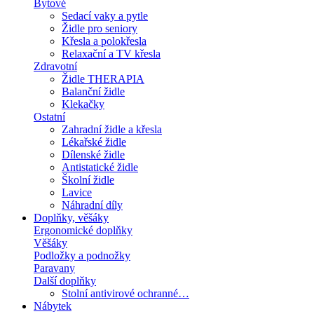
Bytové
Sedací vaky a pytle
Židle pro seniory
Křesla a polokřesla
Relaxační a TV křesla
Zdravotní
Židle THERAPIA
Balanční židle
Klekačky
Ostatní
Zahradní židle a křesla
Lékařské židle
Dílenské židle
Antistatické židle
Školní židle
Lavice
Náhradní díly
Doplňky, věšáky
Ergonomické doplňky
Věšáky
Podložky a podnožky
Paravany
Další doplňky
Stolní antivirové ochranné…
Nábytek