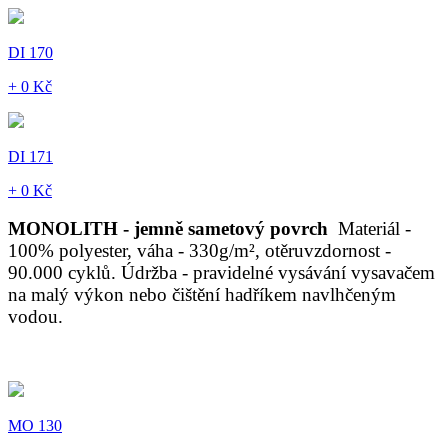
DI 170
+ 0 Kč
DI 171
+ 0 Kč
MONOLITH - jemně sametový povrch
Materiál -
100% polyester, váha - 330g/m², otěruvzdornost -
90.000 cyklů. Údržba - pravidelné vysávání vysavačem
na malý výkon nebo čištění hadříkem navlhčeným
vodou.
MO 130