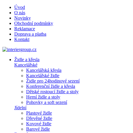
Úvod
O nás
Novinky
Obchodní podmínky
Reklamace
Doprava a platba
Kontakt
Židle a křesla
Kancelářské
Kancelářská křesla
Kancelářské židle
Židle pro 24hodinové sezení
Konferenční židle a křesla
Dětské rostoucí židle a stoly
Herní židle a stoly
Pohovky a soft sezení
Jídelní
Plastové židle
Dřevěné židle
Kovové židle
Barové židle