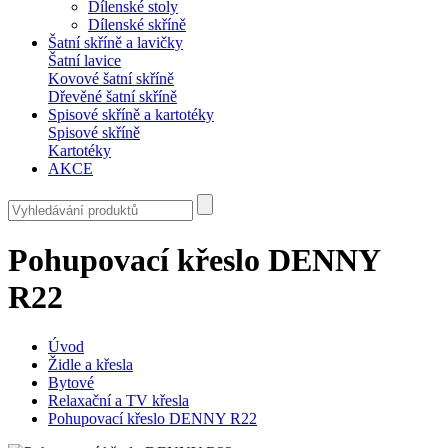
Dílenské stoly
Dílenské skříně
Šatní skříně a lavičky
Šatní lavice
Kovové šatní skříně
Dřevěné šatní skříně
Spisové skříně a kartotéky
Spisové skříně
Kartotéky
AKCE
Pohupovací křeslo DENNY
R22
Úvod
Židle a křesla
Bytové
Relaxační a TV křesla
Pohupovací křeslo DENNY R22