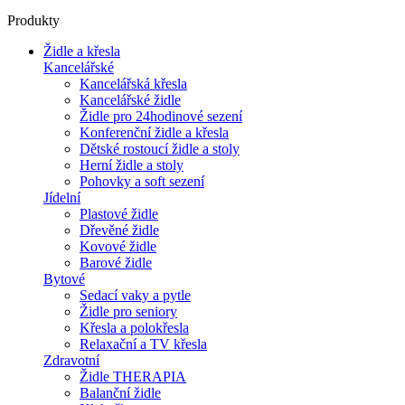
Produkty
Židle a křesla
Kancelářské
Kancelářská křesla
Kancelářské židle
Židle pro 24hodinové sezení
Konferenční židle a křesla
Dětské rostoucí židle a stoly
Herní židle a stoly
Pohovky a soft sezení
Jídelní
Plastové židle
Dřevěné židle
Kovové židle
Barové židle
Bytové
Sedací vaky a pytle
Židle pro seniory
Křesla a polokřesla
Relaxační a TV křesla
Zdravotní
Židle THERAPIA
Balanční židle