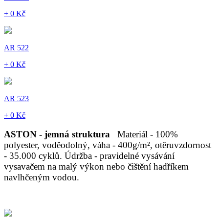
+ 0 Kč
AR 522
+ 0 Kč
AR 523
+ 0 Kč
ASTON - jemná struktura
Materiál - 100%
polyester, voděodolný, váha - 400g/m², otěruvzdornost
- 35.000 cyklů. Údržba - pravidelné vysávání
vysavačem na malý výkon nebo čištění hadříkem
navlhčeným vodou.