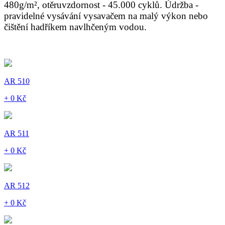
480g/m², otěruvzdornost - 45.000 cyklů. Údržba -
pravidelné vysávání vysavačem na malý výkon nebo
čištění hadříkem navlhčeným vodou.
AR 510
+ 0 Kč
AR 511
+ 0 Kč
AR 512
+ 0 Kč