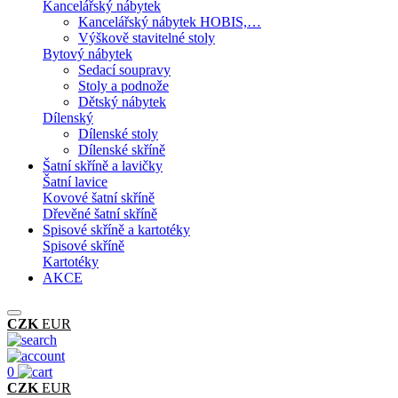
Kancelářský nábytek
Kancelářský nábytek HOBIS,…
Výškově stavitelné stoly
Bytový nábytek
Sedací soupravy
Stoly a podnože
Dětský nábytek
Dílenský
Dílenské stoly
Dílenské skříně
Šatní skříně a lavičky
Šatní lavice
Kovové šatní skříně
Dřevěné šatní skříně
Spisové skříně a kartotéky
Spisové skříně
Kartotéky
AKCE
CZK
EUR
0
CZK
EUR