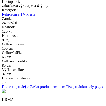
Dostupnost:
zakázková výroba, cca 4 týdny
Kategorie:
Relaxační a TV křesla
Záruka:
24 měsíců
Nosnost:
120 kg
Hmotnost:
8 kg
Celková výška:
100 cm
Celková šířka:
65 cm
Celková hloubka:
80 cm
Výška sedáku:
37 cm
Dodáváno v demontu:
ano
Dotaz na prodejce
Zaslat produkt emailem
Tisk produktu
celý popis
DIOSA