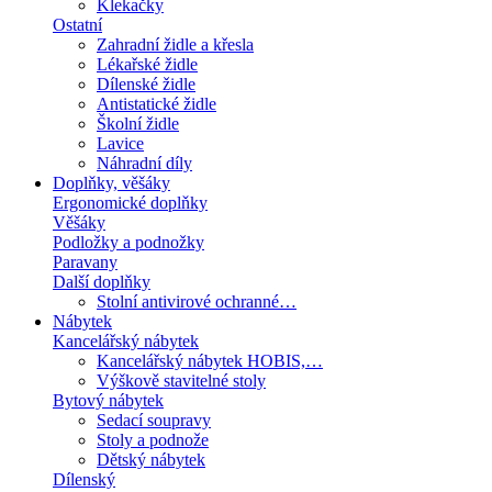
Klekačky
Ostatní
Zahradní židle a křesla
Lékařské židle
Dílenské židle
Antistatické židle
Školní židle
Lavice
Náhradní díly
Doplňky, věšáky
Ergonomické doplňky
Věšáky
Podložky a podnožky
Paravany
Další doplňky
Stolní antivirové ochranné…
Nábytek
Kancelářský nábytek
Kancelářský nábytek HOBIS,…
Výškově stavitelné stoly
Bytový nábytek
Sedací soupravy
Stoly a podnože
Dětský nábytek
Dílenský