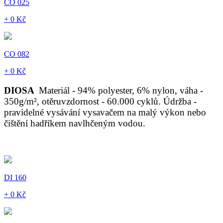
CO 025
+ 0 Kč
CO 082
+ 0 Kč
DIOSA
Materiál - 94% polyester, 6% nylon, váha -
350g/m², otěruvzdornost - 60.000 cyklů. Údržba -
pravidelné vysávání vysavačem na malý výkon nebo
čištění hadříkem navlhčeným vodou.
DI 160
+ 0 Kč