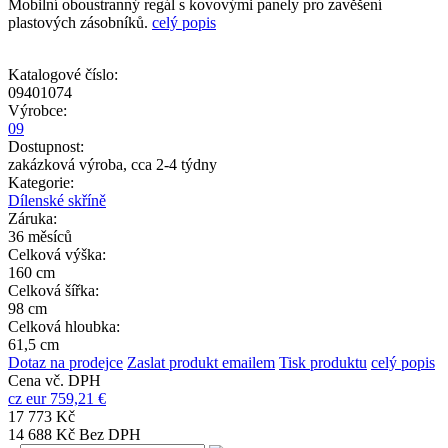
Mobilní oboustranný regál s kovovými panely pro zavěšení
plastových zásobníků.
celý popis
Katalogové číslo:
09401074
Výrobce:
09
Dostupnost:
zakázková výroba, cca 2-4 týdny
Kategorie:
Dílenské skříně
Záruka:
36 měsíců
Celková výška:
160 cm
Celková šířka:
98 cm
Celková hloubka:
61,5 cm
Dotaz na prodejce
Zaslat produkt emailem
Tisk produktu
celý popis
Cena vč. DPH
cz
eur
759,21 €
17 773 Kč
14 688 Kč Bez DPH