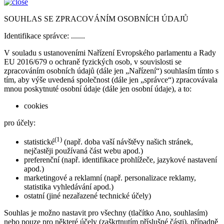
SOUHLAS SE ZPRACOVÁNÍM OSOBNÍCH ÚDAJŮ
Identifikace správce: .......
V souladu s ustanoveními Nařízení Evropského parlamentu a Rady
EU 2016/679 o ochraně fyzických osob, v souvislosti se
zpracováním osobních údajů (dále jen „Nařízení“) souhlasím tímto s
tím, aby výše uvedená společnost (dále jen „správce“) zpracovávala
mnou poskytnuté osobní údaje (dále jen osobní údaje), a to:
cookies
pro účely:
(1)
statistické
(např. doba vaší návštěvy našich stránek,
nejčastěji používaná část webu apod.)
preferenční (např. identifikace prohlížeče, jazykové nastavení
apod.)
marketingové a reklamní (např. personalizace reklamy,
statistika vyhledávání apod.)
ostatní (jiné nezařazené technické účely)
Souhlas je možno nastavit pro všechny (tlačítko Ano, souhlasím)
nebo pouze pro některé účely (zaškrtnutím příslušné části), případně