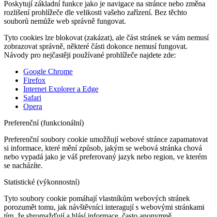
Poskytují základní funkce jako je navigace na stránce nebo změna
rozlišení prohlížeče dle velikosti vašeho zařízení. Bez těchto
souborů nemůže web správně fungovat.
Tyto cookies lze blokovat (zakázat), ale část stránek se vám nemusí
zobrazovat správně, některé části dokonce nemusí fungovat.
Návody pro nejčastěji používané prohlížeče najdete zde:
Google Chrome
Firefox
Internet Explorer a Edge
Safari
Opera
Preferenční (funkcionální)
Preferenční soubory cookie umožňují webové stránce zapamatovat
si informace, které mění způsob, jakým se webová stránka chová
nebo vypadá jako je váš preferovaný jazyk nebo region, ve kterém
se nacházíte.
Statistické (výkonnostní)
Tyto soubory cookie pomáhají vlastníkům webových stránek
porozumět tomu, jak návštěvníci interagují s webovými stránkami
tím, že shromažďují a hlásí informace, často anonymně.