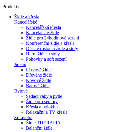
Produkty
Židle a křesla
Kancelářské
Kancelářská křesla
Kancelářské židle
Židle pro 24hodinové sezení
Konferenční židle a křesla
Dětské rostoucí židle a stoly
Herní židle a stoly
Pohovky a soft sezení
Jídelní
Plastové židle
Dřevěné židle
Kovové židle
Barové židle
Bytové
Sedací vaky a pytle
Židle pro seniory
Křesla a polokřesla
Relaxační a TV křesla
Zdravotní
Židle THERAPIA
Balanční židle