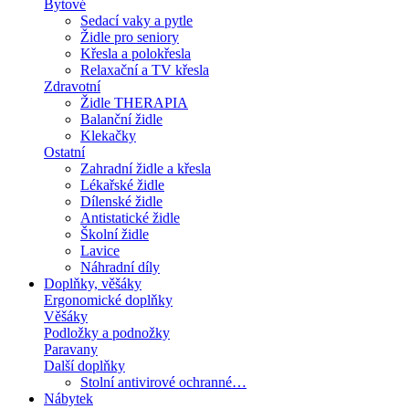
Bytové
Sedací vaky a pytle
Židle pro seniory
Křesla a polokřesla
Relaxační a TV křesla
Zdravotní
Židle THERAPIA
Balanční židle
Klekačky
Ostatní
Zahradní židle a křesla
Lékařské židle
Dílenské židle
Antistatické židle
Školní židle
Lavice
Náhradní díly
Doplňky, věšáky
Ergonomické doplňky
Věšáky
Podložky a podnožky
Paravany
Další doplňky
Stolní antivirové ochranné…
Nábytek