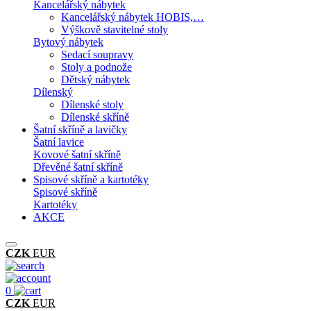
Kancelářský nábytek
Kancelářský nábytek HOBIS,…
Výškově stavitelné stoly
Bytový nábytek
Sedací soupravy
Stoly a podnože
Dětský nábytek
Dílenský
Dílenské stoly
Dílenské skříně
Šatní skříně a lavičky
Šatní lavice
Kovové šatní skříně
Dřevěné šatní skříně
Spisové skříně a kartotéky
Spisové skříně
Kartotéky
AKCE
CZK
EUR
0
CZK
EUR