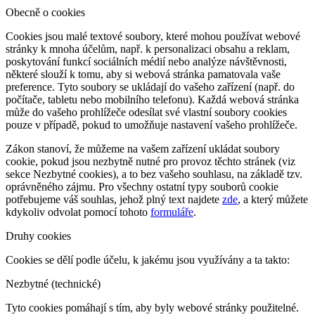
Obecně o cookies
Cookies jsou malé textové soubory, které mohou používat webové
stránky k mnoha účelům, např. k personalizaci obsahu a reklam,
poskytování funkcí sociálních médií nebo analýze návštěvnosti,
některé slouží k tomu, aby si webová stránka pamatovala vaše
preference. Tyto soubory se ukládají do vašeho zařízení (např. do
počítače, tabletu nebo mobilního telefonu). Každá webová stránka
může do vašeho prohlížeče odesílat své vlastní soubory cookies
pouze v případě, pokud to umožňuje nastavení vašeho prohlížeče.
Zákon stanoví, že můžeme na vašem zařízení ukládat soubory
cookie, pokud jsou nezbytně nutné pro provoz těchto stránek (viz
sekce Nezbytné cookies), a to bez vašeho souhlasu, na základě tzv.
oprávněného zájmu. Pro všechny ostatní typy souborů cookie
potřebujeme váš souhlas, jehož plný text najdete
zde
, a který můžete
kdykoliv odvolat pomocí tohoto
formuláře
.
Druhy cookies
Cookies se dělí podle účelu, k jakému jsou využívány a ta takto:
Nezbytné (technické)
Tyto cookies pomáhají s tím, aby byly webové stránky použitelné.