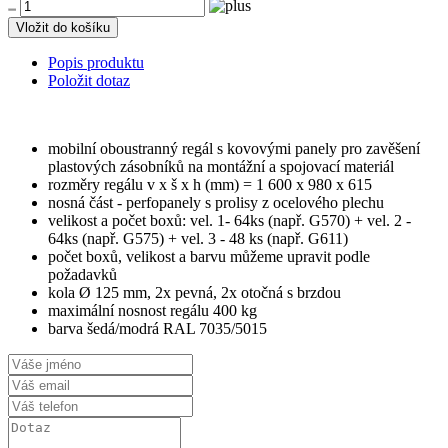
Vložit do košíku
Popis produktu
Položit dotaz
mobilní oboustranný regál s kovovými panely pro zavěšení
plastových zásobníků na montážní a spojovací materiál
rozměry regálu v x š x h (mm) = 1 600 x 980 x 615
nosná část - perfopanely s prolisy z ocelového plechu
velikost a počet boxů: vel. 1- 64ks (např. G570) + vel. 2 -
64ks (např. G575) + vel. 3 - 48 ks (např. G611)
počet boxů, velikost a barvu můžeme upravit podle
požadavků
kola Ø 125 mm, 2x pevná, 2x otočná s brzdou
maximální nosnost regálu 400 kg
barva šedá/modrá RAL 7035/5015