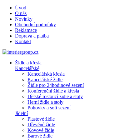
Úvod
O nás
Novinky
Obchodní podmínky
Reklamace
Doprava a platba
Kontakt
Židle a křesla
Kancelářské
Kancelářská křesla
Kancelářské židle
Židle pro 24hodinové sezení
Konferenční židle a křesla
Dětské rostoucí židle a stoly
Herní židle a stoly
Pohovky a soft sezení
Jídelní
Plastové židle
Dřevěné židle
Kovové židle
Barové židle