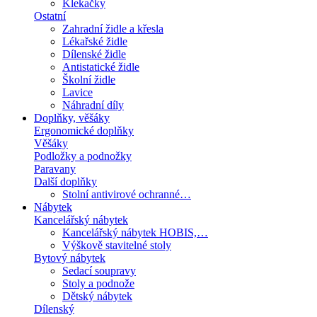
Klekačky
Ostatní
Zahradní židle a křesla
Lékařské židle
Dílenské židle
Antistatické židle
Školní židle
Lavice
Náhradní díly
Doplňky, věšáky
Ergonomické doplňky
Věšáky
Podložky a podnožky
Paravany
Další doplňky
Stolní antivirové ochranné…
Nábytek
Kancelářský nábytek
Kancelářský nábytek HOBIS,…
Výškově stavitelné stoly
Bytový nábytek
Sedací soupravy
Stoly a podnože
Dětský nábytek
Dílenský