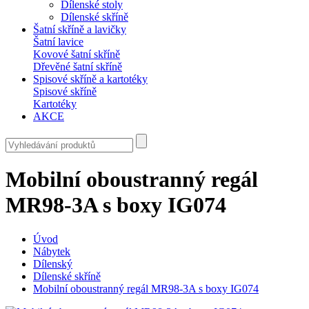
Dílenské stoly
Dílenské skříně
Šatní skříně a lavičky
Šatní lavice
Kovové šatní skříně
Dřevěné šatní skříně
Spisové skříně a kartotéky
Spisové skříně
Kartotéky
AKCE
Mobilní oboustranný regál
MR98-3A s boxy IG074
Úvod
Nábytek
Dílenský
Dílenské skříně
Mobilní oboustranný regál MR98-3A s boxy IG074