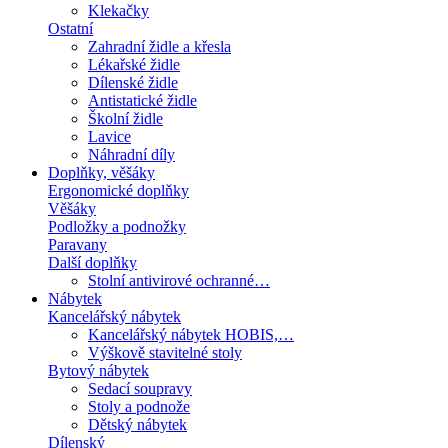
Klekačky
Ostatní
Zahradní židle a křesla
Lékařské židle
Dílenské židle
Antistatické židle
Školní židle
Lavice
Náhradní díly
Doplňky, věšáky
Ergonomické doplňky
Věšáky
Podložky a podnožky
Paravany
Další doplňky
Stolní antivirové ochranné…
Nábytek
Kancelářský nábytek
Kancelářský nábytek HOBIS,…
Výškově stavitelné stoly
Bytový nábytek
Sedací soupravy
Stoly a podnože
Dětský nábytek
Dílenský