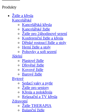
Produkty
Židle a křesla
Kancelářské
Kancelářská křesla
Kancelářské židle
Židle pro 24hodinové sezení
Konferenční židle a křesla
Dětské rostoucí židle a stoly
Herní židle a stoly
Pohovky a soft sezení
Jídelní
Plastové židle
Dřevěné židle
Kovové židle
Barové židle
Bytové
Sedací vaky a pytle
Židle pro seniory
Křesla a polokřesla
Relaxační a TV křesla
Zdravotní
Židle THERAPIA
Balanční židle