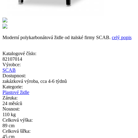
Moderní polykarbonátová židle od italské firmy SCAB.
celý popis
Katalogové číslo:
82107014
Výrobce:
SCAB
Dostupnost:
zakázková výroba, cca 4-6 týdnů
Kategorie:
Plastové židle
Záruka:
24 měsíců
Nosnost:
110 kg
Celková výška:
89 cm
Celková šířka:
45 cm