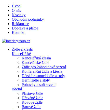
Úvod
O nás
Novinky
Obchodní podmínky
Reklamace
Doprava a platba
Kontakt
Židle a křesla
Kancelářské
Kancelářská křesla
Kancelářské židle
Židle pro 24hodinové sezení
Konferenční židle a křesla
Dětské rostoucí židle a stoly
Herní židle a stoly
Pohovky a soft sezení
Jídelní
Plastové židle
Dřevěné židle
Kovové židle
Barové židle