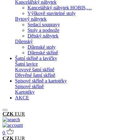
Kancelářský nábytek
Kancelářský nábytek HOBIS,…
Výškově stavitelné stoly
Bytový nábytek
Sedací soupravy
Stoly a podnože
Dětský nábytek
Dílenský
Dílenské stoly
Dílenské skříně
Šatní skříně a lavičky
Šatní lavice
Kovové šatní skříně
Dřevěné šatní skříně
Spisové skříně a kartotéky
Spisové skříně
Kartotéky
AKCE
CZK
EUR
0
CZK
EUR