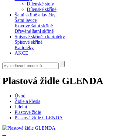
Dílenské stoly
Dílenské skříně
Šatní skříně a lavičky
Šatní lavice
Kovové šatní skříně
Dřevěné šatní skříně
Spisové skříně a kartotéky
Spisové skříně
Kartotéky
AKCE
Plastová židle GLENDA
Úvod
Židle a křesla
Jídelní
Plastové židle
Plastová židle GLENDA