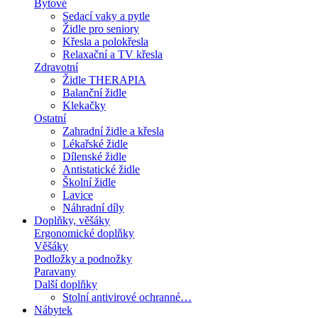
Bytové
Sedací vaky a pytle
Židle pro seniory
Křesla a polokřesla
Relaxační a TV křesla
Zdravotní
Židle THERAPIA
Balanční židle
Klekačky
Ostatní
Zahradní židle a křesla
Lékařské židle
Dílenské židle
Antistatické židle
Školní židle
Lavice
Náhradní díly
Doplňky, věšáky
Ergonomické doplňky
Věšáky
Podložky a podnožky
Paravany
Další doplňky
Stolní antivirové ochranné…
Nábytek