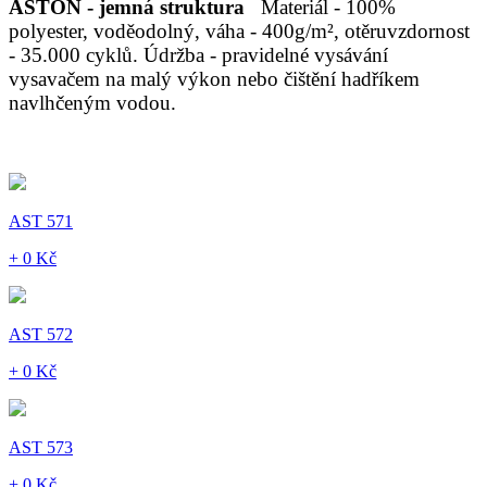
ASTON - jemná struktura
Materiál - 100%
polyester, voděodolný, váha - 400g/m², otěruvzdornost
- 35.000 cyklů. Údržba - pravidelné vysávání
vysavačem na malý výkon nebo čištění hadříkem
navlhčeným vodou.
AST 571
+ 0 Kč
AST 572
+ 0 Kč
AST 573
+ 0 Kč