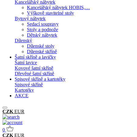
Kancelářský nábytek
Kancelářský nábytek HOBIS,…
Výškově stavitelné stoly
Bytový nábytek
Sedací soupravy
Stoly a podnože
Dětský nábytek
Dílenský
Dílenské stoly
Dílenské skříně
Šatní skříně a lavičky
Šatní lavice
Kovové šatní skříně
Dřevěné šatní skříně
Spisové skříně a kartotéky
Spisové skříně
Kartotéky
AKCE
CZK
EUR
0
CZK
EUR