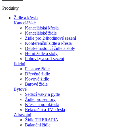
Produkty
Židle a křesla
Kancelářské
Kancelářská křesla
Kancelářské židle
Židle pro 24hodinové sezení
Konferenční židle a křesla
Dětské rostoucí židle a stoly
Herní židle a stoly
Pohovky a soft sezení
Jídelní
Plastové židle
Dřevěné židle
Kovové židle
Barové židle
Bytové
Sedací vaky a pytle
Židle pro seniory
Křesla a polokřesla
Relaxační a TV křesla
Zdravotní
Židle THERAPIA
Balanční židle