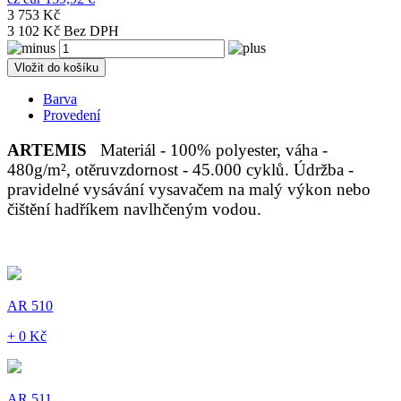
3 753 Kč
3 102 Kč Bez DPH
Vložit do košíku
Barva
Provedení
ARTEMIS
Materiál - 100% polyester, váha -
480g/m², otěruvzdornost - 45.000 cyklů. Údržba -
pravidelné vysávání vysavačem na malý výkon nebo
čištění hadříkem navlhčeným vodou.
AR 510
+ 0 Kč
AR 511