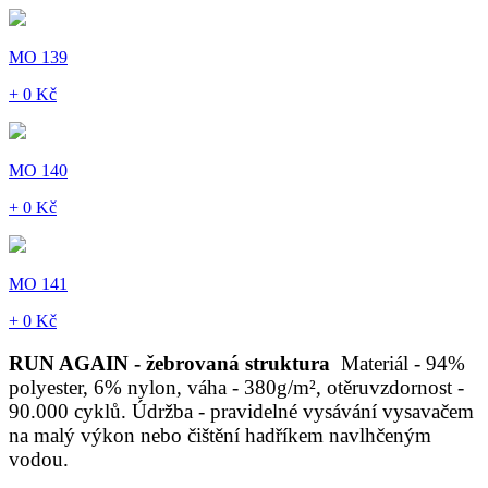
MO 139
+ 0 Kč
MO 140
+ 0 Kč
MO 141
+ 0 Kč
RUN AGAIN - žebrovaná struktura
Materiál - 94%
polyester, 6% nylon, váha - 380g/m², otěruvzdornost -
90.000 cyklů. Údržba - pravidelné vysávání vysavačem
na malý výkon nebo čištění hadříkem navlhčeným
vodou.