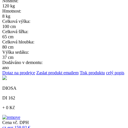
Nosnost:
120 kg
Hmotnost:
8 kg
Celková výška:
100 cm
Celková šířka:
65 cm
Celková hloubka:
80 cm
Výška sedáku:
37 cm
Dodáváno v demontu:
ano
Dotaz na prodejce
Zaslat produkt emailem
Tisk produktu
celý popis
DIOSA
DI 162
+ 0 Kč
Cena vč. DPH
cz
eur
159,92 €