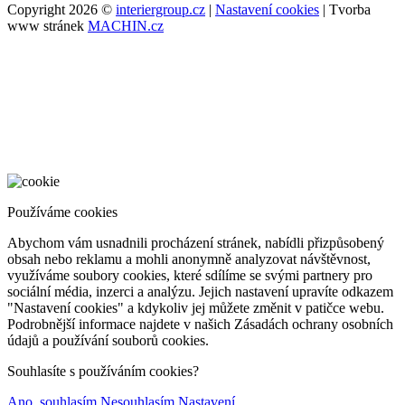
Copyright 2026 ©
interiergroup.cz
|
Nastavení cookies
| Tvorba
www stránek
MACHIN.cz
Používáme cookies
Abychom vám usnadnili procházení stránek, nabídli přizpůsobený
obsah nebo reklamu a mohli anonymně analyzovat návštěvnost,
využíváme soubory cookies, které sdílíme se svými partnery pro
sociální média, inzerci a analýzu. Jejich nastavení upravíte odkazem
"Nastavení cookies" a kdykoliv jej můžete změnit v patičce webu.
Podrobnější informace najdete v našich Zásadách ochrany osobních
údajů a používání souborů cookies.
Souhlasíte s používáním cookies?
Ano, souhlasím
Nesouhlasím
Nastavení