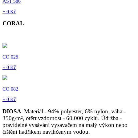
AST 586
+ 0 Kč
CORAL
CO 025
+ 0 Kč
CO 082
+ 0 Kč
DIOSA
Materiál - 94% polyester, 6% nylon, váha -
350g/m², otěruvzdornost - 60.000 cyklů. Údržba -
pravidelné vysávání vysavačem na malý výkon nebo
čištění hadříkem navlhčeným vodou.