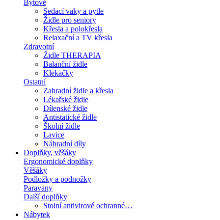
Bytové
Sedací vaky a pytle
Židle pro seniory
Křesla a polokřesla
Relaxační a TV křesla
Zdravotní
Židle THERAPIA
Balanční židle
Klekačky
Ostatní
Zahradní židle a křesla
Lékařské židle
Dílenské židle
Antistatické židle
Školní židle
Lavice
Náhradní díly
Doplňky, věšáky
Ergonomické doplňky
Věšáky
Podložky a podnožky
Paravany
Další doplňky
Stolní antivirové ochranné…
Nábytek