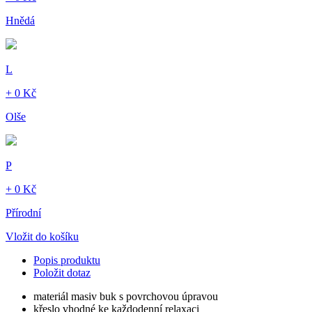
Hnědá
L
+ 0 Kč
Olše
P
+ 0 Kč
Přírodní
Vložit do košíku
Popis produktu
Položit dotaz
materiál masiv buk s povrchovou úpravou
křeslo vhodné ke každodenní relaxaci