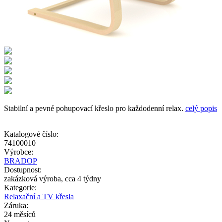
Stabilní a pevné pohupovací křeslo pro každodenní relax.
celý popis
Katalogové číslo:
74100010
Výrobce:
BRADOP
Dostupnost:
zakázková výroba, cca 4 týdny
Kategorie:
Relaxační a TV křesla
Záruka:
24 měsíců