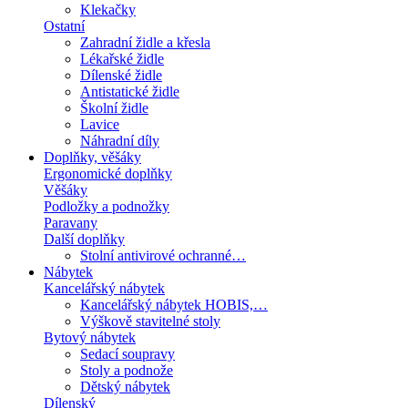
Klekačky
Ostatní
Zahradní židle a křesla
Lékařské židle
Dílenské židle
Antistatické židle
Školní židle
Lavice
Náhradní díly
Doplňky, věšáky
Ergonomické doplňky
Věšáky
Podložky a podnožky
Paravany
Další doplňky
Stolní antivirové ochranné…
Nábytek
Kancelářský nábytek
Kancelářský nábytek HOBIS,…
Výškově stavitelné stoly
Bytový nábytek
Sedací soupravy
Stoly a podnože
Dětský nábytek
Dílenský