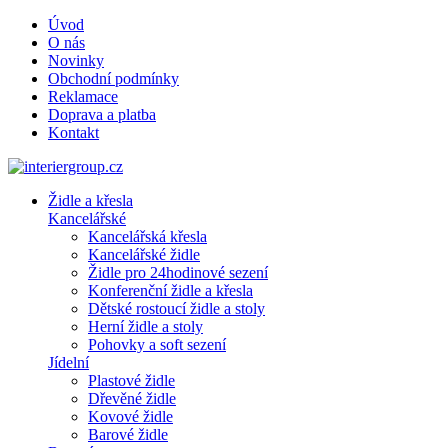
Úvod
O nás
Novinky
Obchodní podmínky
Reklamace
Doprava a platba
Kontakt
Židle a křesla
Kancelářské
Kancelářská křesla
Kancelářské židle
Židle pro 24hodinové sezení
Konferenční židle a křesla
Dětské rostoucí židle a stoly
Herní židle a stoly
Pohovky a soft sezení
Jídelní
Plastové židle
Dřevěné židle
Kovové židle
Barové židle