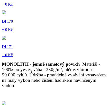
+ 0 Kč
DI 170
+ 0 Kč
DI 171
+ 0 Kč
MONOLITH - jemně sametový povrch
Materiál -
100% polyester, váha - 330g/m², otěruvzdornost -
90.000 cyklů. Údržba - pravidelné vysávání vysavačem
na malý výkon nebo čištění hadříkem navlhčeným
vodou.