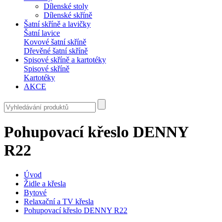
Dílenské stoly
Dílenské skříně
Šatní skříně a lavičky
Šatní lavice
Kovové šatní skříně
Dřevěné šatní skříně
Spisové skříně a kartotéky
Spisové skříně
Kartotéky
AKCE
Pohupovací křeslo DENNY
R22
Úvod
Židle a křesla
Bytové
Relaxační a TV křesla
Pohupovací křeslo DENNY R22