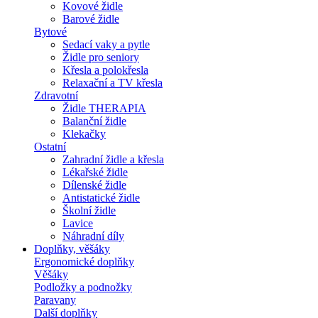
Kovové židle
Barové židle
Bytové
Sedací vaky a pytle
Židle pro seniory
Křesla a polokřesla
Relaxační a TV křesla
Zdravotní
Židle THERAPIA
Balanční židle
Klekačky
Ostatní
Zahradní židle a křesla
Lékařské židle
Dílenské židle
Antistatické židle
Školní židle
Lavice
Náhradní díly
Doplňky, věšáky
Ergonomické doplňky
Věšáky
Podložky a podnožky
Paravany
Další doplňky