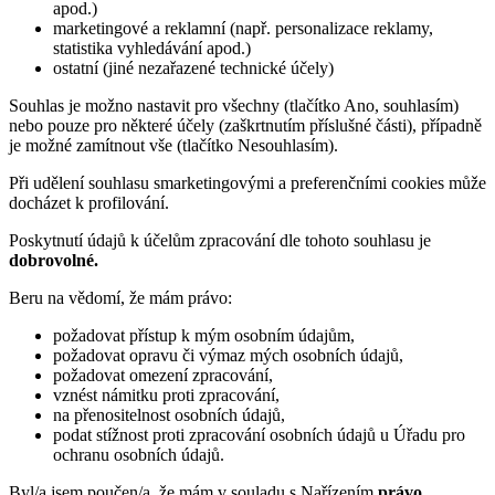
apod.)
marketingové a reklamní (např. personalizace reklamy,
statistika vyhledávání apod.)
ostatní (jiné nezařazené technické účely)
Souhlas je možno nastavit pro všechny (tlačítko Ano, souhlasím)
nebo pouze pro některé účely (zaškrtnutím příslušné části), případně
je možné zamítnout vše (tlačítko Nesouhlasím).
Při udělení souhlasu smarketingovými a preferenčními cookies může
docházet k profilování.
Poskytnutí údajů k účelům zpracování dle tohoto souhlasu je
dobrovolné.
Beru na vědomí, že mám právo:
požadovat přístup k mým osobním údajům,
požadovat opravu či výmaz mých osobních údajů,
požadovat omezení zpracování,
vznést námitku proti zpracování,
na přenositelnost osobních údajů,
podat stížnost proti zpracování osobních údajů u Úřadu pro
ochranu osobních údajů.
Byl/a jsem poučen/a, že mám v souladu s Nařízením
právo