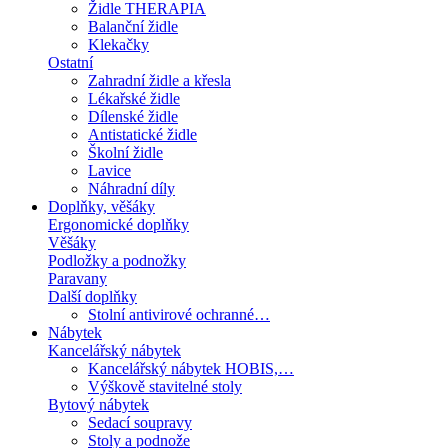
Židle THERAPIA
Balanční židle
Klekačky
Ostatní
Zahradní židle a křesla
Lékařské židle
Dílenské židle
Antistatické židle
Školní židle
Lavice
Náhradní díly
Doplňky, věšáky
Ergonomické doplňky
Věšáky
Podložky a podnožky
Paravany
Další doplňky
Stolní antivirové ochranné…
Nábytek
Kancelářský nábytek
Kancelářský nábytek HOBIS,…
Výškově stavitelné stoly
Bytový nábytek
Sedací soupravy
Stoly a podnože