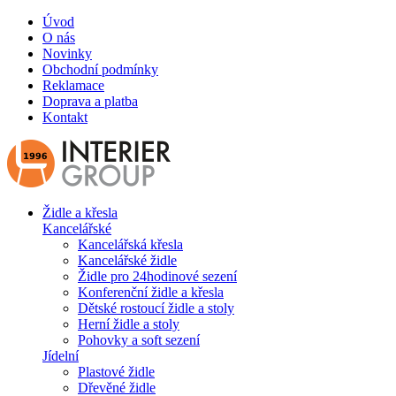
Úvod
O nás
Novinky
Obchodní podmínky
Reklamace
Doprava a platba
Kontakt
Židle a křesla
Kancelářské
Kancelářská křesla
Kancelářské židle
Židle pro 24hodinové sezení
Konferenční židle a křesla
Dětské rostoucí židle a stoly
Herní židle a stoly
Pohovky a soft sezení
Jídelní
Plastové židle
Dřevěné židle