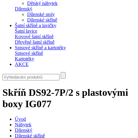
Dětský nábytek
Dílenský
Dílenské stoly
Dílenské skříně
Šatní skříně a lavičky
Šatní lavice
Kovové šatní skříně
Dřevěné šatní skříně
Spisové skříně a kartotéky
Spisové skříně
Kartotéky
AKCE
Skříň DS92-7P/2 s plastovými
boxy IG077
Úvod
Nábytek
Dílenský
Dílenské skříně