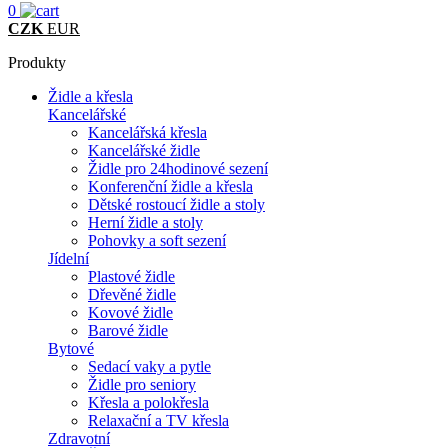
0
CZK
EUR
Produkty
Židle a křesla
Kancelářské
Kancelářská křesla
Kancelářské židle
Židle pro 24hodinové sezení
Konferenční židle a křesla
Dětské rostoucí židle a stoly
Herní židle a stoly
Pohovky a soft sezení
Jídelní
Plastové židle
Dřevěné židle
Kovové židle
Barové židle
Bytové
Sedací vaky a pytle
Židle pro seniory
Křesla a polokřesla
Relaxační a TV křesla
Zdravotní