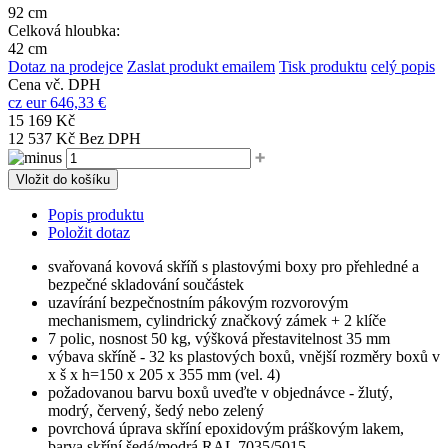
92 cm
Celková hloubka:
42 cm
Dotaz na prodejce
Zaslat produkt emailem
Tisk produktu
celý popis
Cena vč. DPH
cz
eur
646,33 €
15 169 Kč
12 537 Kč Bez DPH
Vložit do košíku
Popis produktu
Položit dotaz
svařovaná kovová skříň s plastovými boxy pro přehledné a
bezpečné skladování součástek
uzavírání bezpečnostním pákovým rozvorovým
mechanismem, cylindrický značkový zámek + 2 klíče
7 polic, nosnost 50 kg, výšková přestavitelnost 35 mm
výbava skříně - 32 ks plastových boxů, vnější rozměry boxů v
x š x h=150 x 205 x 355 mm (vel. 4)
požadovanou barvu boxů uveďte v objednávce - žlutý,
modrý, červený, šedý nebo zelený
povrchová úprava skříní epoxidovým práškovým lakem,
barva skříní šedá/modrá RAL 7035/5015