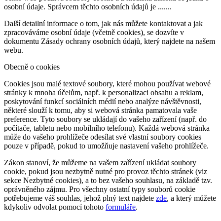
osobní údaje. Správcem těchto osobních údajů je .......
Další detailní informace o tom, jak nás můžete kontaktovat a jak
zpracováváme osobní údaje (včetně cookies), se dozvíte v
dokumentu Zásady ochrany osobních údajů, který najdete na našem
webu.
Obecně o cookies
Cookies jsou malé textové soubory, které mohou používat webové
stránky k mnoha účelům, např. k personalizaci obsahu a reklam,
poskytování funkcí sociálních médií nebo analýze návštěvnosti,
některé slouží k tomu, aby si webová stránka pamatovala vaše
preference. Tyto soubory se ukládají do vašeho zařízení (např. do
počítače, tabletu nebo mobilního telefonu). Každá webová stránka
může do vašeho prohlížeče odesílat své vlastní soubory cookies
pouze v případě, pokud to umožňuje nastavení vašeho prohlížeče.
Zákon stanoví, že můžeme na vašem zařízení ukládat soubory
cookie, pokud jsou nezbytně nutné pro provoz těchto stránek (viz
sekce Nezbytné cookies), a to bez vašeho souhlasu, na základě tzv.
oprávněného zájmu. Pro všechny ostatní typy souborů cookie
potřebujeme váš souhlas, jehož plný text najdete
zde
, a který můžete
kdykoliv odvolat pomocí tohoto
formuláře
.