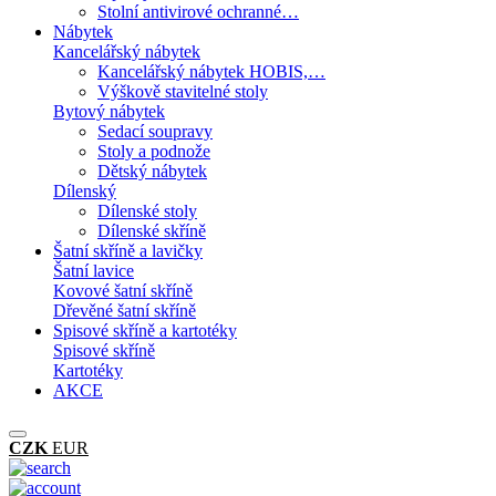
Stolní antivirové ochranné…
Nábytek
Kancelářský nábytek
Kancelářský nábytek HOBIS,…
Výškově stavitelné stoly
Bytový nábytek
Sedací soupravy
Stoly a podnože
Dětský nábytek
Dílenský
Dílenské stoly
Dílenské skříně
Šatní skříně a lavičky
Šatní lavice
Kovové šatní skříně
Dřevěné šatní skříně
Spisové skříně a kartotéky
Spisové skříně
Kartotéky
AKCE
CZK
EUR