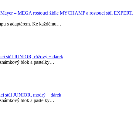
t Mayer – MEGA rostoucí židle MYCHAMP a rostoucí stůl EXPERT,
lampu s adaptérem. Ke každému…
ucí stůl JUNIOR, růžový + dárek
poznámkový blok a pastelky…
ucí stůl JUNIOR, modrý + dárek
poznámkový blok a pastelky…