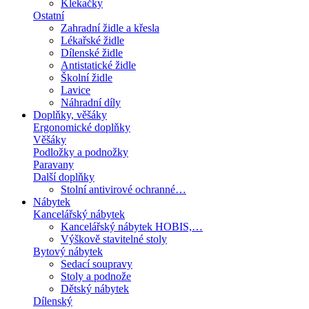
Klekačky
Ostatní
Zahradní židle a křesla
Lékařské židle
Dílenské židle
Antistatické židle
Školní židle
Lavice
Náhradní díly
Doplňky, věšáky
Ergonomické doplňky
Věšáky
Podložky a podnožky
Paravany
Další doplňky
Stolní antivirové ochranné…
Nábytek
Kancelářský nábytek
Kancelářský nábytek HOBIS,…
Výškově stavitelné stoly
Bytový nábytek
Sedací soupravy
Stoly a podnože
Dětský nábytek
Dílenský