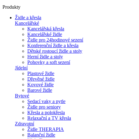
Produkty
Židle a křesla
Kancelářské
Kancelářská křesla
Kancelářské židle
Židle pro 24hodinové sezení
Konferenční židle a křesla
Dětské rostoucí židle a stoly
Herní židle a stoly
Pohovky a soft sezení
Jídelní
Plastové židle
Dřevěné židle
Kovové židle
Barové židle
Bytové
Sedací vaky a pytle
Židle pro seniory
Křesla a polokřesla
Relaxační a TV křesla
Zdravotní
Židle THERAPIA
Balanční židle