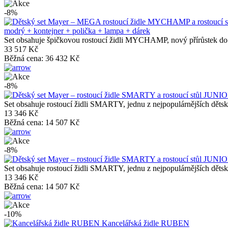
-8%
modrý + kontejner + polička + lampa + dárek
Set obsahuje špičkovou rostoucí židli MYCHAMP, nový přírůstek do
33 517 Kč
Běžná cena:
36 432 Kč
-8%
Set obsahuje rostoucí židli SMARTY, jednu z nejpopulárnějších dět
13 346 Kč
Běžná cena:
14 507 Kč
-8%
Set obsahuje rostoucí židli SMARTY, jednu z nejpopulárnějších dět
13 346 Kč
Běžná cena:
14 507 Kč
-10%
Kancelářská židle RUBEN