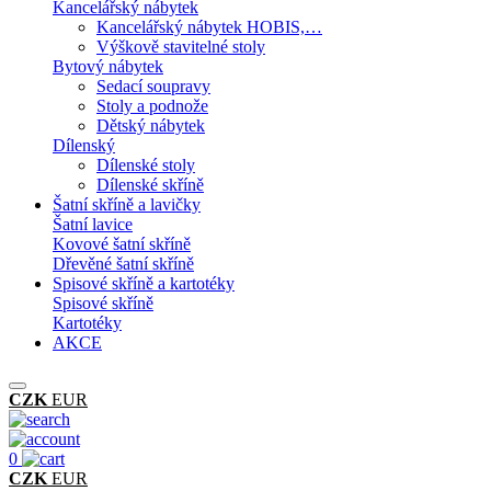
Kancelářský nábytek
Kancelářský nábytek HOBIS,…
Výškově stavitelné stoly
Bytový nábytek
Sedací soupravy
Stoly a podnože
Dětský nábytek
Dílenský
Dílenské stoly
Dílenské skříně
Šatní skříně a lavičky
Šatní lavice
Kovové šatní skříně
Dřevěné šatní skříně
Spisové skříně a kartotéky
Spisové skříně
Kartotéky
AKCE
CZK
EUR
0
CZK
EUR