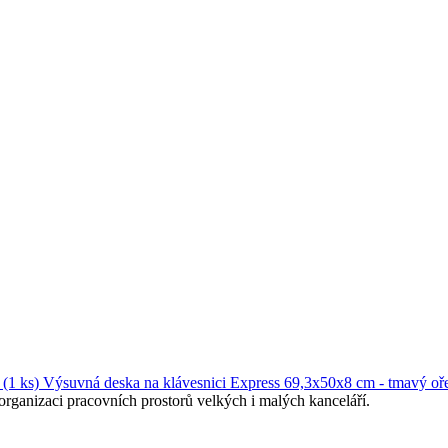
Výsuvná deska na klávesnici Express 69,3x50x8 cm - tmavý oře
organizaci pracovních prostorů velkých i malých kanceláří.