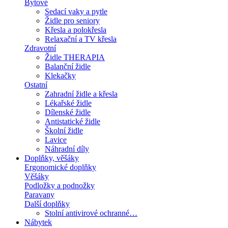
Bytové
Sedací vaky a pytle
Židle pro seniory
Křesla a polokřesla
Relaxační a TV křesla
Zdravotní
Židle THERAPIA
Balanční židle
Klekačky
Ostatní
Zahradní židle a křesla
Lékařské židle
Dílenské židle
Antistatické židle
Školní židle
Lavice
Náhradní díly
Doplňky, věšáky
Ergonomické doplňky
Věšáky
Podložky a podnožky
Paravany
Další doplňky
Stolní antivirové ochranné…
Nábytek