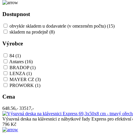
Dostupnost
obvykle skladem u dodavatele (v omezeném počtu)
(15)
skladem na prodejně
(8)
Výrobce
84
(1)
Antares
(16)
BRADOP
(1)
LENZA
(1)
MAYER CZ
(3)
PROWORK
(1)
Cena
648.56,-
33517,-
Výsuvná deska na klávesnici z nábytkové řady Express pro efektivní 
796 Kč