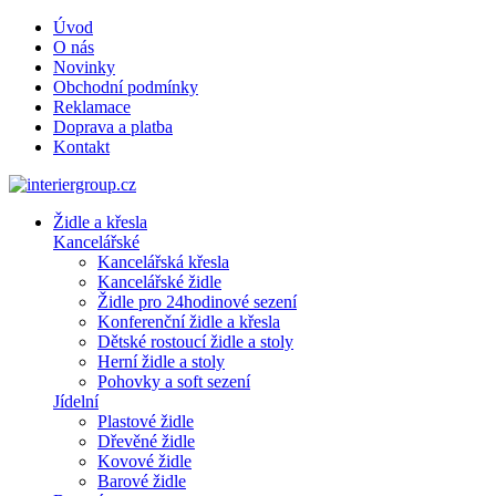
Úvod
O nás
Novinky
Obchodní podmínky
Reklamace
Doprava a platba
Kontakt
Židle a křesla
Kancelářské
Kancelářská křesla
Kancelářské židle
Židle pro 24hodinové sezení
Konferenční židle a křesla
Dětské rostoucí židle a stoly
Herní židle a stoly
Pohovky a soft sezení
Jídelní
Plastové židle
Dřevěné židle
Kovové židle
Barové židle