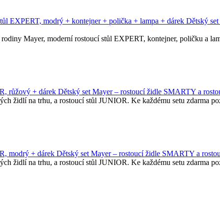
Dětský se
 rodiny Mayer, moderní rostoucí stůl EXPERT, kontejner, poličku a 
Dětský set Mayer – rostoucí židle SMARTY a rosto
ských židlí na trhu, a rostoucí stůl JUNIOR. Ke každému setu zdarma 
Dětský set Mayer – rostoucí židle SMARTY a rosto
ských židlí na trhu, a rostoucí stůl JUNIOR. Ke každému setu zdarma 