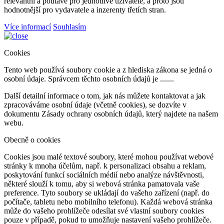
relevantní a poutavé pro jednotlivé uživatele, a proto jsou
hodnotnější pro vydavatele a inzerenty třetích stran.
Více informací
Souhlasím
Cookies
Tento web používá soubory cookie a z hlediska zákona se jedná o
osobní údaje. Správcem těchto osobních údajů je .......
Další detailní informace o tom, jak nás můžete kontaktovat a jak
zpracováváme osobní údaje (včetně cookies), se dozvíte v
dokumentu Zásady ochrany osobních údajů, který najdete na našem
webu.
Obecně o cookies
Cookies jsou malé textové soubory, které mohou používat webové
stránky k mnoha účelům, např. k personalizaci obsahu a reklam,
poskytování funkcí sociálních médií nebo analýze návštěvnosti,
některé slouží k tomu, aby si webová stránka pamatovala vaše
preference. Tyto soubory se ukládají do vašeho zařízení (např. do
počítače, tabletu nebo mobilního telefonu). Každá webová stránka
může do vašeho prohlížeče odesílat své vlastní soubory cookies
pouze v případě, pokud to umožňuje nastavení vašeho prohlížeče.