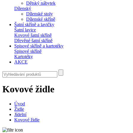
Dětský nábytek
Dílenský
Dílenské stoly
Dílenské skříně
Šatní skříně a lavičky
Šatní lavice
Kovové šatní skříně
Dřevěné šatní skříně
Spisové skříně a kartotéky
Spisové skříně
Kartotéky
AKCE
Kovové židle
Úvod
Židle
Jídelní
Kovové židle