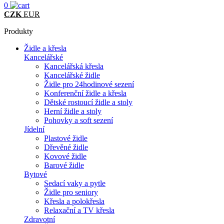
0
CZK
EUR
Produkty
Židle a křesla
Kancelářské
Kancelářská křesla
Kancelářské židle
Židle pro 24hodinové sezení
Konferenční židle a křesla
Dětské rostoucí židle a stoly
Herní židle a stoly
Pohovky a soft sezení
Jídelní
Plastové židle
Dřevěné židle
Kovové židle
Barové židle
Bytové
Sedací vaky a pytle
Židle pro seniory
Křesla a polokřesla
Relaxační a TV křesla
Zdravotní