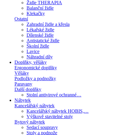
Židle THERAPIA
Balanční židle
Klekačky
Ostatní
Zahradní židle a křesla
Lékařské židle
Dílenské židle
Antistatické židle
Školní židle
Lavice
Náhradní díly
Doplňky, věšáky
Ergonomické doplňky
Věšáky
Podložky a podnožky
Paravany
Další doplňky
Stolní antivirové ochranné…
Nábytek
Kancelářský nábytek
Kancelářský nábytek HOBIS,…
Výškově stavitelné stoly
Bytový nábytek
Sedací soupravy
Stoly a podnože