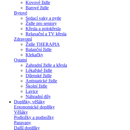
Kovové židle
Barové židle
Bytové
Sedací vaky a pytle
Židle pro seniory
Křesla a polokřesla
Relaxační a TV křesla
Zdravotní
Židle THERAPIA
Balanční židle
Klekačky
Ostatní
Zahradní židle a křesla
Lékařské židle
Dílenské židle
Antistatické židle
Školní židle
Lavice
Náhradní díly
Doplňky, věšáky
Ergonomické doplňky
Věšáky
Podložky a podnožky
Paravany
Další doplňky