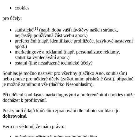
cookies
pro účely:
(1)
statistické
(např. doba vaší návštěvy našich stránek,
nejčastěji používaná část webu apod.)
preferenční (např. identifikace prohlížeče, jazykové nastavení
apod.)
marketingové a reklamní (např. personalizace reklamy,
statistika vyhledávání apod.)
ostatní (jiné nezařazené technické účely)
Souhlas je možno nastavit pro všechny (tlačítko Ano, souhlasím)
nebo pouze pro některé účely (zaškrtnutím příslušné části), případně
je možné zamítnout vše (tlačítko Nesouhlasím).
Při udělení souhlasu smarketingovými a preferenčními cookies může
docházet k profilování.
Poskytnutí údajů k účelům zpracování dle tohoto souhlasu je
dobrovolné.
Beru na vědomí, že mám právo:
požadovat přístup k mým osobním údajům,