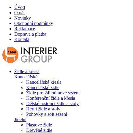
Úvod
O nás
Novinky
Obchodní podmínky
Reklamace
Doprava a platba
Kontakt
Židle a křesla
Kancelářské
Kancelářská křesla
Kancelářské židle
Židle pro 24hodinové sezení
Konferenční židle a křesla
Dětské rostoucí židle a stoly
Herní židle a stoly
Pohovky a soft sezení
Jídelní
Plastové židle
Dřevěné židle