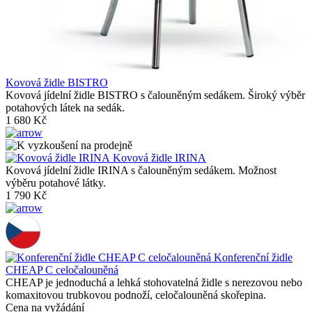
Kovová židle BISTRO
Kovová jídelní židle BISTRO s čalouněným sedákem. Široký výběr
potahových látek na sedák.
1 680 Kč
Kovová židle IRINA
Kovová jídelní židle IRINA s čalouněným sedákem. Možnost
výběru potahové látky.
1 790 Kč
Konferenční židle
CHEAP C celočalouněná
CHEAP je jednoduchá a lehká stohovatelná židle s nerezovou nebo
komaxitovou trubkovou podnoží, celočalouněná skořepina.
Cena na vyžádání