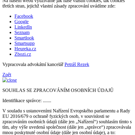
Na našem webu využíváme jak naše vlastní cookies, tak cookies
třetích stran, jejichž vlastní zásady zpracování uvádíme zde:
Facebook
Google
LinkedIn
Seznam
Smartlook
Smartsupp
Heureka.cz
Zbozi.cz
Vypracovala advokátní kancelář
Petráš Rezek
Zpět
SOUHLAS SE ZPRACOVÁNÍM OSOBNÍCH ÚDAJŮ
Identifikace správce: .......
V souladu s ustanoveními Nařízení Evropského parlamentu a Rady
EU 2016/679 o ochraně fyzických osob, v souvislosti se
zpracováním osobních údajů (dále jen „Nařízení“) souhlasím tímto s
tím, aby výše uvedená společnost (dále jen „správce“) zpracovávala
mnou poskytnuté osobní údaje (dále jen osobní údaje), a to: