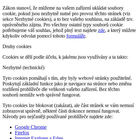
Zákon stanoví, že můžeme na vašem zařízení ukládat soubory
cookie, pokud jsou nezbytně nutné pro provoz těchto stránek (viz
sekce Nezbytné cookies), a to bez vašeho souhlasu, na základě tzv.
oprávněného zájmu. Pro všechny ostatní typy souborů cookie
potřebujeme váš souhlas, jehož plný text najdete
zde
, a který můžete
kdykoliv odvolat pomocí tohoto
formuláře
.
Druhy cookies
Cookies se dělí podle účelu, k jakému jsou využívány a ta takto:
Nezbytné (technické)
Tyto cookies pomáhají s tím, aby byly webové stránky použitelné.
Poskytují základní funkce jako je navigace na stránce nebo změna
rozlišení prohlížeče dle velikosti vašeho zařízení. Bez těchto
souborů nemůže web správně fungovat.
Tyto cookies lze blokovat (zakázat), ale část stránek se vám nemusí
zobrazovat správně, některé části dokonce nemusí fungovat.
Návody pro nejčastěji používané prohlížeče najdete zde:
Google Chrome
Firefox
Internet Explorer a Edge