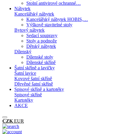
Stolní antivirové ochranné…
Nábytek
Kancelářský nábytek
Kancelářský nábytek HOBIS,…
Výškově stavitelné stoly
Bytový nábytek
Sedací soupravy
Stoly a podnože
Dětský nábytek
Dílenský
Dílenské stoly
Dílenské skříně
Šatní skříně a lavičky
Šatní lavice
Kovové šatní skříně
Dřevěné šatní skříně
Spisové skříně a kartotéky
Spisové skříně
Kartotéky
AKCE
CZK
EUR