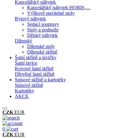
Kancelářský nábytek
Kancelářský nábytek HOBIS,…
Výškově stavitelné stoly
Bytový nábytek
Sedací soupravy
Stoly a podnože
Dětský nábytek
Dílenský
Dílenské stoly
Dílenské skříně
Šatní skříně a lavičky
Šatní lavice
Kovové šatní skříně
Dřevěné šatní skříně
Spisové skříně a kartotéky
Spisové skříně
Kartotéky
AKCE
CZK
EUR
0
CZK
EUR