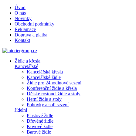
Úvod
O nás
Novinky
Obchodní podmínky
Reklamace
Doprava a platba
Kontakt
Židle a křesla
Kancelářské
Kancelářská křesla
Kancelářské židle
Židle pro 24hodinové sezení
Konferenční židle a křesla
Dětské rostoucí židle a stoly
Herní židle a stoly
Pohovky a soft sezení
Jídelní
Plastové židle
Dřevěné židle
Kovové židle
Barové židle