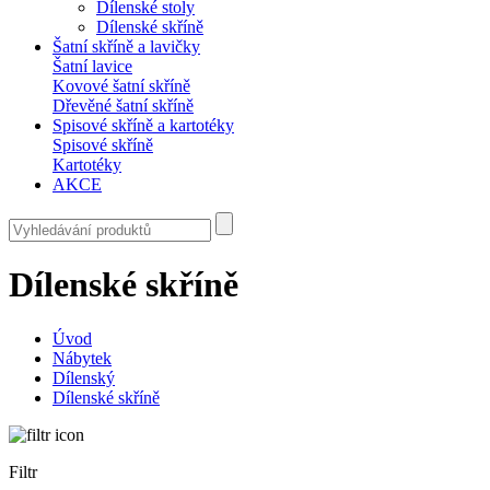
Dílenské stoly
Dílenské skříně
Šatní skříně a lavičky
Šatní lavice
Kovové šatní skříně
Dřevěné šatní skříně
Spisové skříně a kartotéky
Spisové skříně
Kartotéky
AKCE
Dílenské skříně
Úvod
Nábytek
Dílenský
Dílenské skříně
Filtr