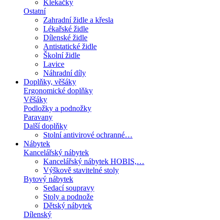
Klekačky
Ostatní
Zahradní židle a křesla
Lékařské židle
Dílenské židle
Antistatické židle
Školní židle
Lavice
Náhradní díly
Doplňky, věšáky
Ergonomické doplňky
Věšáky
Podložky a podnožky
Paravany
Další doplňky
Stolní antivirové ochranné…
Nábytek
Kancelářský nábytek
Kancelářský nábytek HOBIS,…
Výškově stavitelné stoly
Bytový nábytek
Sedací soupravy
Stoly a podnože
Dětský nábytek
Dílenský