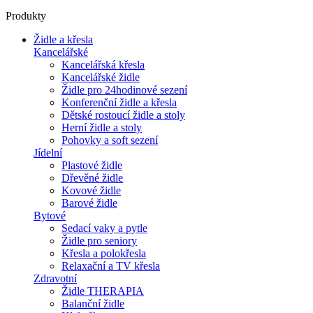
Produkty
Židle a křesla
Kancelářské
Kancelářská křesla
Kancelářské židle
Židle pro 24hodinové sezení
Konferenční židle a křesla
Dětské rostoucí židle a stoly
Herní židle a stoly
Pohovky a soft sezení
Jídelní
Plastové židle
Dřevěné židle
Kovové židle
Barové židle
Bytové
Sedací vaky a pytle
Židle pro seniory
Křesla a polokřesla
Relaxační a TV křesla
Zdravotní
Židle THERAPIA
Balanční židle