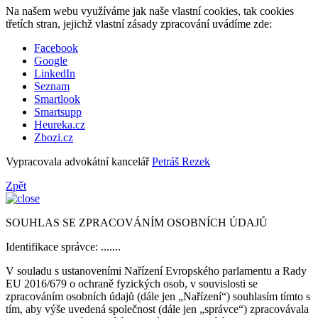
Na našem webu využíváme jak naše vlastní cookies, tak cookies
třetích stran, jejichž vlastní zásady zpracování uvádíme zde:
Facebook
Google
LinkedIn
Seznam
Smartlook
Smartsupp
Heureka.cz
Zbozi.cz
Vypracovala advokátní kancelář
Petráš Rezek
Zpět
SOUHLAS SE ZPRACOVÁNÍM OSOBNÍCH ÚDAJŮ
Identifikace správce: .......
V souladu s ustanoveními Nařízení Evropského parlamentu a Rady
EU 2016/679 o ochraně fyzických osob, v souvislosti se
zpracováním osobních údajů (dále jen „Nařízení“) souhlasím tímto s
tím, aby výše uvedená společnost (dále jen „správce“) zpracovávala