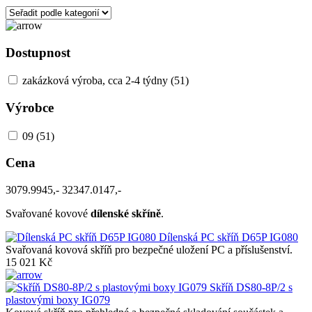
Dostupnost
zakázková výroba, cca 2-4 týdny
(51)
Výrobce
09
(51)
Cena
3079.9945,-
32347.0147,-
Svařované kovové
dílenské skříně
.
Dílenská PC skříň D65P IG080
Svařovaná kovová skříň pro bezpečné uložení PC a příslušenství.
15 021 Kč
Skříň DS80-8P/2 s
plastovými boxy IG079