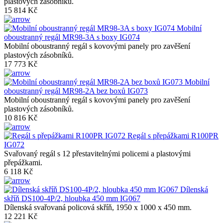
plastových zásobníků.
15 814 Kč
Mobilní
oboustranný regál MR98-3A s boxy IG074
Mobilní oboustranný regál s kovovými panely pro zavěšení
plastových zásobníků.
17 773 Kč
Mobilní
oboustranný regál MR98-2A bez boxů IG073
Mobilní oboustranný regál s kovovými panely pro zavěšení
plastových zásobníků.
10 816 Kč
Regál s přepážkami R100PR
IG072
Svařovaný regál s 12 přestavitelnými policemi a plastovými
přepážkami.
6 118 Kč
Dílenská
skříň DS100-4P/2, hloubka 450 mm IG067
Dílenská svařovaná policová skříň, 1950 x 1000 x 450 mm.
12 221 Kč