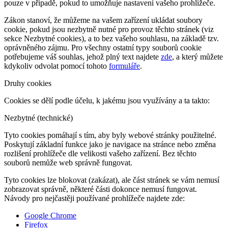
pouze v případě, pokud to umožňuje nastavení vašeho prohlížeče.
Zákon stanoví, že můžeme na vašem zařízení ukládat soubory
cookie, pokud jsou nezbytně nutné pro provoz těchto stránek (viz
sekce Nezbytné cookies), a to bez vašeho souhlasu, na základě tzv.
oprávněného zájmu. Pro všechny ostatní typy souborů cookie
potřebujeme váš souhlas, jehož plný text najdete
zde
, a který můžete
kdykoliv odvolat pomocí tohoto
formuláře
.
Druhy cookies
Cookies se dělí podle účelu, k jakému jsou využívány a ta takto:
Nezbytné (technické)
Tyto cookies pomáhají s tím, aby byly webové stránky použitelné.
Poskytují základní funkce jako je navigace na stránce nebo změna
rozlišení prohlížeče dle velikosti vašeho zařízení. Bez těchto
souborů nemůže web správně fungovat.
Tyto cookies lze blokovat (zakázat), ale část stránek se vám nemusí
zobrazovat správně, některé části dokonce nemusí fungovat.
Návody pro nejčastěji používané prohlížeče najdete zde:
Google Chrome
Firefox