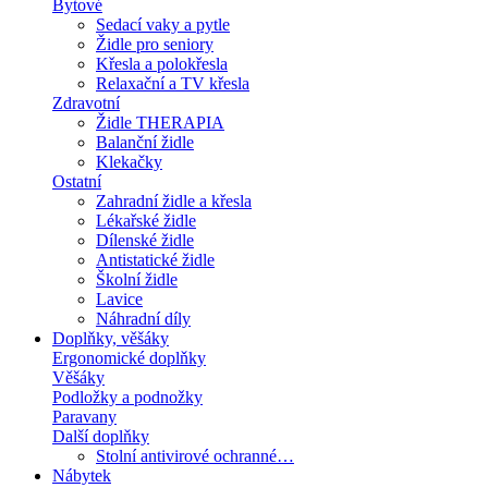
Bytové
Sedací vaky a pytle
Židle pro seniory
Křesla a polokřesla
Relaxační a TV křesla
Zdravotní
Židle THERAPIA
Balanční židle
Klekačky
Ostatní
Zahradní židle a křesla
Lékařské židle
Dílenské židle
Antistatické židle
Školní židle
Lavice
Náhradní díly
Doplňky, věšáky
Ergonomické doplňky
Věšáky
Podložky a podnožky
Paravany
Další doplňky
Stolní antivirové ochranné…
Nábytek