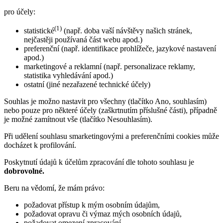
pro účely:
(1)
statistické
(např. doba vaší návštěvy našich stránek,
nejčastěji používaná část webu apod.)
preferenční (např. identifikace prohlížeče, jazykové nastavení
apod.)
marketingové a reklamní (např. personalizace reklamy,
statistika vyhledávání apod.)
ostatní (jiné nezařazené technické účely)
Souhlas je možno nastavit pro všechny (tlačítko Ano, souhlasím)
nebo pouze pro některé účely (zaškrtnutím příslušné části), případně
je možné zamítnout vše (tlačítko Nesouhlasím).
Při udělení souhlasu smarketingovými a preferenčními cookies může
docházet k profilování.
Poskytnutí údajů k účelům zpracování dle tohoto souhlasu je
dobrovolné.
Beru na vědomí, že mám právo:
požadovat přístup k mým osobním údajům,
požadovat opravu či výmaz mých osobních údajů,
požadovat omezení zpracování,