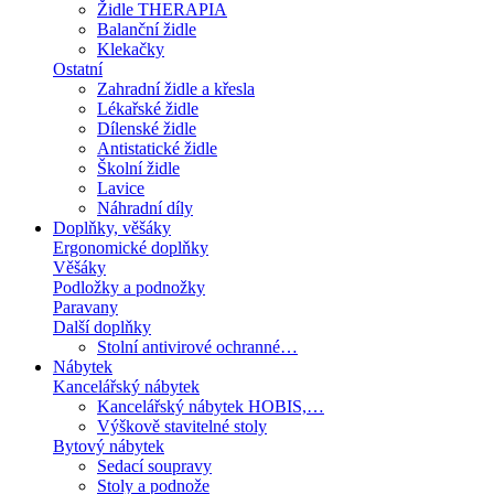
Židle THERAPIA
Balanční židle
Klekačky
Ostatní
Zahradní židle a křesla
Lékařské židle
Dílenské židle
Antistatické židle
Školní židle
Lavice
Náhradní díly
Doplňky, věšáky
Ergonomické doplňky
Věšáky
Podložky a podnožky
Paravany
Další doplňky
Stolní antivirové ochranné…
Nábytek
Kancelářský nábytek
Kancelářský nábytek HOBIS,…
Výškově stavitelné stoly
Bytový nábytek
Sedací soupravy
Stoly a podnože