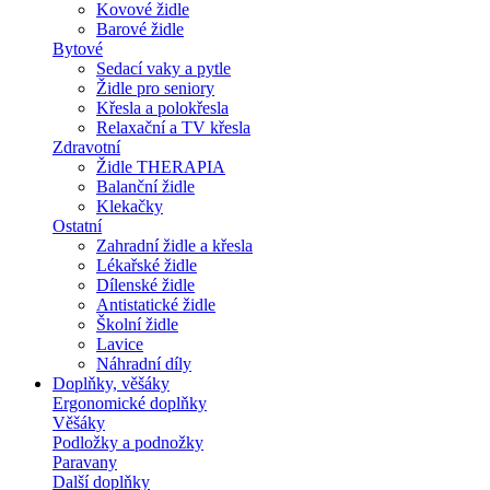
Kovové židle
Barové židle
Bytové
Sedací vaky a pytle
Židle pro seniory
Křesla a polokřesla
Relaxační a TV křesla
Zdravotní
Židle THERAPIA
Balanční židle
Klekačky
Ostatní
Zahradní židle a křesla
Lékařské židle
Dílenské židle
Antistatické židle
Školní židle
Lavice
Náhradní díly
Doplňky, věšáky
Ergonomické doplňky
Věšáky
Podložky a podnožky
Paravany
Další doplňky