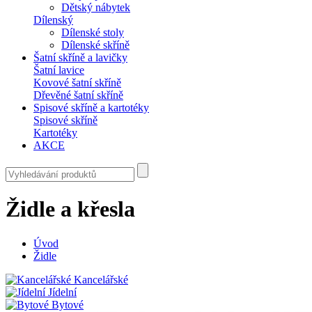
Dětský nábytek
Dílenský
Dílenské stoly
Dílenské skříně
Šatní skříně a lavičky
Šatní lavice
Kovové šatní skříně
Dřevěné šatní skříně
Spisové skříně a kartotéky
Spisové skříně
Kartotéky
AKCE
Židle a křesla
Úvod
Židle
Kancelářské
Jídelní
Bytové