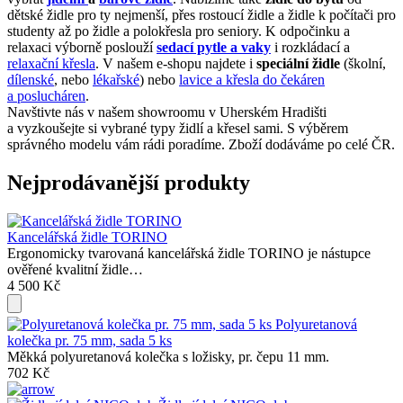
dětské židle pro ty nejmenší, přes rostoucí židle a židle k počítači pro
studenty až po židle a polokřesla pro seniory. K odpočinku a
relaxaci výborně poslouží
sedací pytle a vaky
i rozkládací a
relaxační křesla
. V našem e-shopu najdete i
speciální židle
(školní,
dílenské
, nebo
lékařské
) nebo
lavice a křesla do čekáren
a poslucháren
.
Navštivte nás v našem showroomu v Uherském Hradišti
a vyzkoušejte si vybrané typy židlí a křesel sami. S výběrem
správného modelu vám rádi poradíme. Zboží dodáváme po celé ČR.
Nejprodávanější produkty
Kancelářská židle TORINO
Ergonomicky tvarovaná kancelářská židle TORINO je nástupce
ověřené kvalitní židle…
4 500 Kč
Polyuretanová
kolečka pr. 75 mm, sada 5 ks
Měkká polyuretanová kolečka s ložisky, pr. čepu 11 mm.
702 Kč