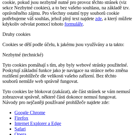
cookie, pokud jsou nezbytně nutné pro provoz těchto stránek (viz
sekce Nezbytné cookies), a to bez vašeho souhlasu, na základě tzv.
oprávněného zájmu. Pro všechny ostatní typy souborů cookie
potřebujeme váš souhlas, jehož plný text najdete
zde
, a který můžete
kdykoliv odvolat pomocí tohoto
formuláře
.
Druhy cookies
Cookies se dělí podle účelu, k jakému jsou využívány a ta takto:
Nezbytné (technické)
Tyto cookies pomáhají s tím, aby byly webové stránky použitelné.
Poskytují základní funkce jako je navigace na stránce nebo změna
rozlišení prohlížeče dle velikosti vašeho zařízení. Bez těchto
souborů nemůže web správně fungovat.
Tyto cookies lze blokovat (zakázat), ale část stránek se vám nemusí
zobrazovat správně, některé části dokonce nemusí fungovat.
Návody pro nejčastěji používané prohlížeče najdete zde:
Google Chrome
Firefox
Internet Explorer a Edge
Safari
Opera