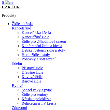
0
CZK
EUR
Produkty
Židle a křesla
Kancelářské
Kancelářská křesla
Kancelářské židle
Židle pro 24hodinové sezení
Konferenční židle a křesla
Dětské rostoucí židle a stoly
Herní židle a stoly
Pohovky a soft sezení
Jídelní
Plastové židle
Dřevěné židle
Kovové židle
Barové židle
Bytové
Sedací vaky a pytle
Židle pro seniory
Křesla a polokřesla
Relaxační a TV křesla
Zdravotní