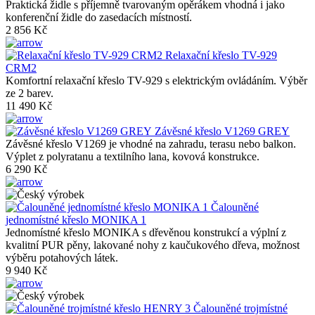
Praktická židle s příjemně tvarovaným opěrákem vhodná i jako
konferenční židle do zasedacích místností.
2 856 Kč
Relaxační křeslo TV-929
CRM2
Komfortní relaxační křeslo TV-929 s elektrickým ovládáním. Výběr
ze 2 barev.
11 490 Kč
Závěsné křeslo V1269 GREY
Závěsné křeslo V1269 je vhodné na zahradu, terasu nebo balkon.
Výplet z polyratanu a textilního lana, kovová konstrukce.
6 290 Kč
Čalouněné
jednomístné křeslo MONIKA 1
Jednomístné křeslo MONIKA s dřevěnou konstrukcí a výplní z
kvalitní PUR pěny, lakované nohy z kaučukového dřeva, možnost
výběru potahových látek.
9 940 Kč
Čalouněné trojmístné