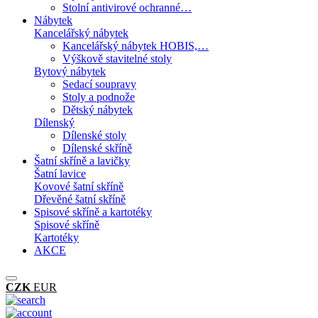
Stolní antivirové ochranné…
Nábytek
Kancelářský nábytek
Kancelářský nábytek HOBIS,…
Výškově stavitelné stoly
Bytový nábytek
Sedací soupravy
Stoly a podnože
Dětský nábytek
Dílenský
Dílenské stoly
Dílenské skříně
Šatní skříně a lavičky
Šatní lavice
Kovové šatní skříně
Dřevěné šatní skříně
Spisové skříně a kartotéky
Spisové skříně
Kartotéky
AKCE
CZK
EUR