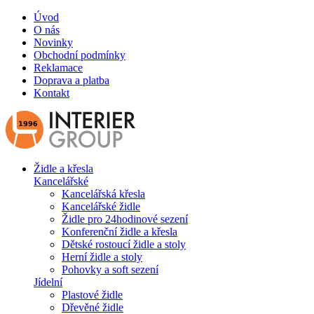
Úvod
O nás
Novinky
Obchodní podmínky
Reklamace
Doprava a platba
Kontakt
Židle a křesla
Kancelářské
Kancelářská křesla
Kancelářské židle
Židle pro 24hodinové sezení
Konferenční židle a křesla
Dětské rostoucí židle a stoly
Herní židle a stoly
Pohovky a soft sezení
Jídelní
Plastové židle
Dřevěné židle