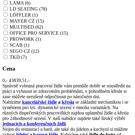
LAMA
(6)
LD SEATING
(78)
LÖFFLER
(1)
MAYER CZ
(15)
MULTISED
(62)
OFFICE PRO SERVICE
(15)
PROWORK
(1)
SCAB
(1)
SEGO CZ
(12)
TKD
(7)
Cena
0,-
43839.51,-
Správně vybraná pracovní židle vám pomůže dobře se soustředit na
práci a vyhnout se zdravotním problémům, v pohodlném křesle si
zase můžete nerušeně odpočinout po náročném dni.
Nabízíme
kancelářské židle
a
křesla
se základní mechanikou i se
systémem pro tzv. dynamické sezení v mnoha variantách. Na
různých dispečerských pracovištích najdou uplatnění židle a křesla
pro 24hodinové sezení. V naší nabídce najdete také široký výběr
jednacích a konferenčních židlí
.
Nejen do restaurací a barů, ale také do jídelen a kuchyní si můžete
vybrat
jídelní
a
barové židle
. Nabízíme také
židle do bytu
od