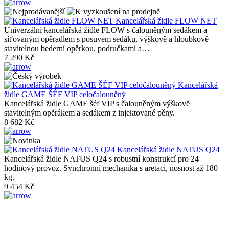
Kancelářská židle FLOW NET
Univerzální kancelářská židle FLOW s čalouněným sedákem a
síťovaným opěradlem s posuvem sedáku, výškově a hloubkově
stavitelnou bederní opěrkou, područkami a…
7 290 Kč
Kancelářská
židle GAME ŠÉF VIP celočalouněný
Kancelářská židle GAME šéf VIP s čalouněným výškově
stavitelným opěrákem a sedákem z injektované pěny.
8 682 Kč
Kancelářská židle NATUS Q24
Kancelářská židle NATUS Q24 s robustní konstrukcí pro 24
hodinový provoz. Synchronní mechanika s aretací, nosnost až 180
kg.
9 454 Kč