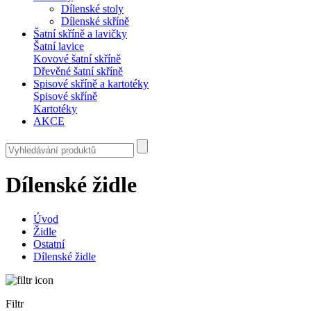
Dílenské stoly
Dílenské skříně
Šatní skříně a lavičky
Šatní lavice
Kovové šatní skříně
Dřevěné šatní skříně
Spisové skříně a kartotéky
Spisové skříně
Kartotéky
AKCE
Dílenské židle
Úvod
Židle
Ostatní
Dílenské židle
Filtr