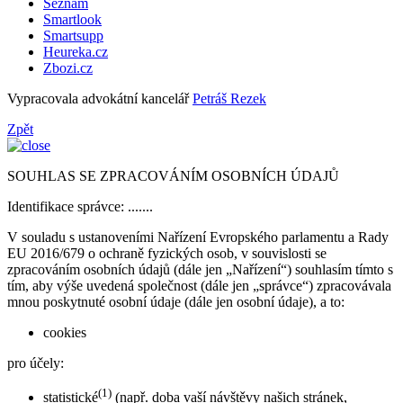
Seznam
Smartlook
Smartsupp
Heureka.cz
Zbozi.cz
Vypracovala advokátní kancelář
Petráš Rezek
Zpět
SOUHLAS SE ZPRACOVÁNÍM OSOBNÍCH ÚDAJŮ
Identifikace správce: .......
V souladu s ustanoveními Nařízení Evropského parlamentu a Rady
EU 2016/679 o ochraně fyzických osob, v souvislosti se
zpracováním osobních údajů (dále jen „Nařízení“) souhlasím tímto s
tím, aby výše uvedená společnost (dále jen „správce“) zpracovávala
mnou poskytnuté osobní údaje (dále jen osobní údaje), a to:
cookies
pro účely:
(1)
statistické
(např. doba vaší návštěvy našich stránek,