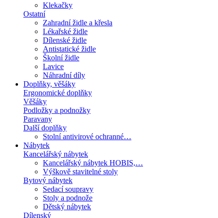
Klekačky
Ostatní
Zahradní židle a křesla
Lékařské židle
Dílenské židle
Antistatické židle
Školní židle
Lavice
Náhradní díly
Doplňky, věšáky
Ergonomické doplňky
Věšáky
Podložky a podnožky
Paravany
Další doplňky
Stolní antivirové ochranné…
Nábytek
Kancelářský nábytek
Kancelářský nábytek HOBIS,…
Výškově stavitelné stoly
Bytový nábytek
Sedací soupravy
Stoly a podnože
Dětský nábytek
Dílenský