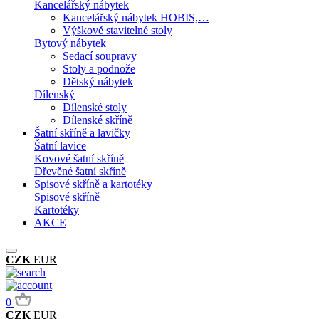
Kancelářský nábytek
Kancelářský nábytek HOBIS,…
Výškově stavitelné stoly
Bytový nábytek
Sedací soupravy
Stoly a podnože
Dětský nábytek
Dílenský
Dílenské stoly
Dílenské skříně
Šatní skříně a lavičky
Šatní lavice
Kovové šatní skříně
Dřevěné šatní skříně
Spisové skříně a kartotéky
Spisové skříně
Kartotéky
AKCE
CZK
EUR
0
CZK
EUR