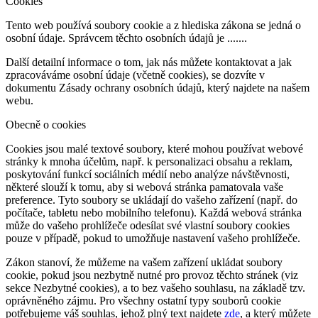
Cookies
Tento web používá soubory cookie a z hlediska zákona se jedná o
osobní údaje. Správcem těchto osobních údajů je .......
Další detailní informace o tom, jak nás můžete kontaktovat a jak
zpracováváme osobní údaje (včetně cookies), se dozvíte v
dokumentu Zásady ochrany osobních údajů, který najdete na našem
webu.
Obecně o cookies
Cookies jsou malé textové soubory, které mohou používat webové
stránky k mnoha účelům, např. k personalizaci obsahu a reklam,
poskytování funkcí sociálních médií nebo analýze návštěvnosti,
některé slouží k tomu, aby si webová stránka pamatovala vaše
preference. Tyto soubory se ukládají do vašeho zařízení (např. do
počítače, tabletu nebo mobilního telefonu). Každá webová stránka
může do vašeho prohlížeče odesílat své vlastní soubory cookies
pouze v případě, pokud to umožňuje nastavení vašeho prohlížeče.
Zákon stanoví, že můžeme na vašem zařízení ukládat soubory
cookie, pokud jsou nezbytně nutné pro provoz těchto stránek (viz
sekce Nezbytné cookies), a to bez vašeho souhlasu, na základě tzv.
oprávněného zájmu. Pro všechny ostatní typy souborů cookie
potřebujeme váš souhlas, jehož plný text najdete
zde
, a který můžete