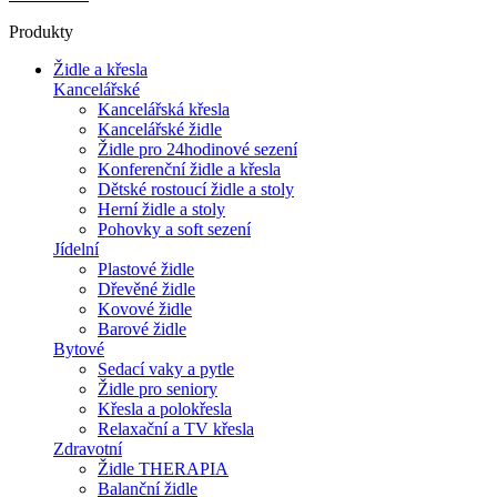
Produkty
Židle a křesla
Kancelářské
Kancelářská křesla
Kancelářské židle
Židle pro 24hodinové sezení
Konferenční židle a křesla
Dětské rostoucí židle a stoly
Herní židle a stoly
Pohovky a soft sezení
Jídelní
Plastové židle
Dřevěné židle
Kovové židle
Barové židle
Bytové
Sedací vaky a pytle
Židle pro seniory
Křesla a polokřesla
Relaxační a TV křesla
Zdravotní
Židle THERAPIA
Balanční židle