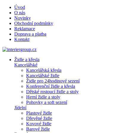
Úvod
O nás
Novinky
Obchodní podmínky
Reklamace
Doprava a platba
Kontakt
Židle a křesla
Kancelářské
Kancelářská křesla
Kancelářské židle
Židle pro 24hodinové sezení
Konferenční židle a křesla
Dětské rostoucí židle a stoly
Herní židle a stoly
Pohovky a soft sezení
Jídelní
Plastové židle
Dřevěné židle
Kovové židle
Barové židle