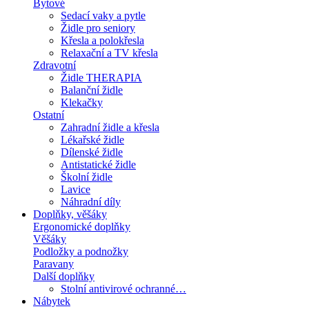
Bytové
Sedací vaky a pytle
Židle pro seniory
Křesla a polokřesla
Relaxační a TV křesla
Zdravotní
Židle THERAPIA
Balanční židle
Klekačky
Ostatní
Zahradní židle a křesla
Lékařské židle
Dílenské židle
Antistatické židle
Školní židle
Lavice
Náhradní díly
Doplňky, věšáky
Ergonomické doplňky
Věšáky
Podložky a podnožky
Paravany
Další doplňky
Stolní antivirové ochranné…
Nábytek