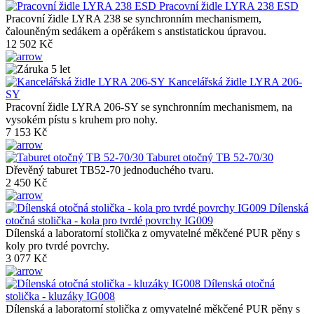
Pracovní židle LYRA 238 ESD
Pracovní židle LYRA 238 se synchronním mechanismem,
čalouněným sedákem a opěrákem s anstistatickou úpravou.
12 502 Kč
Kancelářská židle LYRA 206-
SY
Pracovní židle LYRA 206-SY se synchronním mechanismem, na
vysokém pístu s kruhem pro nohy.
7 153 Kč
Taburet otočný TB 52-70/30
Dřevěný taburet TB52-70 jednoduchého tvaru.
2 450 Kč
Dílenská
otočná stolička - kola pro tvrdé povrchy IG009
Dílenská a laboratorní stolička z omyvatelné měkčené PUR pěny s
koly pro tvrdé povrchy.
3 077 Kč
Dílenská otočná
stolička - kluzáky IG008
Dílenská a laboratorní stolička z omyvatelné měkčené PUR pěny s