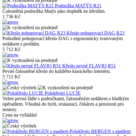
Podnožka MATÝS R21
Čalouněná podnožka Matýs jako doplněk ke křeslům.
1 736 Kč
Křeslo pohupovací DAG R23
Pohodlné pohupovací křeslo DAG s ergonomicky tvarovaným
sedákem s prošitím.
5 712 Kč
Křeslo pevné FLAVIO R51
Pevné čalouněné křeslo do každého klasického interiéru.
5 712 Kč
Polokřeslo LUCIE
Velmi pevná židle s područkami, čalouněným sedákem a hladkým
opěradlem. Vhodná do bytů, restaurací, čekáren a penzionů pro
seniory.
Cena na vyžádání
Polokřeslo BERGEN s madlem