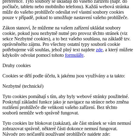
preference. Tyto soubory se ukládají do vašeho zařízení (např. do
počítače, tabletu nebo mobilního telefonu). Každá webová stránka
může do vašeho prohlížeče odesílat své vlastní soubory cookies
pouze v případě, pokud to umožňuje nastavení vašeho prohlížeče.
Zákon stanoví, že můžeme na vašem zařízení ukládat soubory
cookie, pokud jsou nezbytně nutné pro provoz těchto stránek (viz
sekce Nezbytné cookies), a to bez vašeho souhlasu, na základě tzv.
oprávněného zájmu. Pro všechny ostatní typy souborů cookie
potřebujeme váš souhlas, jehož plný text najdete
zde
, a který můžete
kdykoliv odvolat pomocí tohoto
formuláře
.
Druhy cookies
Cookies se dělí podle účelu, k jakému jsou využívány a ta takto:
Nezbytné (technické)
Tyto cookies pomáhají s tím, aby byly webové stránky použitelné.
Poskytují základní funkce jako je navigace na stránce nebo změna
rozlišení prohlížeče dle velikosti vašeho zařízení. Bez těchto
souborů nemůže web správně fungovat.
Tyto cookies lze blokovat (zakázat), ale část stránek se vám nemusí
zobrazovat správně, některé části dokonce nemusí fungovat.
Návody pro nejčastěji používané prohlížeče najdete zde: