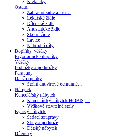
Klekačky
Ostatní
Zahradní židle a křesla
Lékařské židle
Dílenské židle
Antistatické židle
Školní židle
Lavice
Náhradní díly
Doplňky, věšáky
Ergonomické doplňky
Věšáky
Podložky a podnožky
Paravany
Další doplňky
Stolní antivirové ochranné…
Nábytek
Kancelářský nábytek
Kancelářský nábytek HOBIS,…
Výškově stavitelné stoly
Bytový nábytek
Sedací soupravy
Stoly a podnože
Dětský nábytek
Dílenský