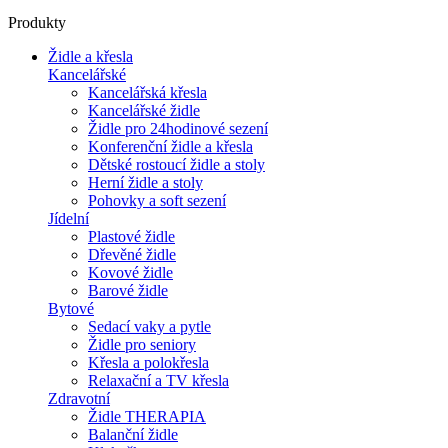
Produkty
Židle a křesla
Kancelářské
Kancelářská křesla
Kancelářské židle
Židle pro 24hodinové sezení
Konferenční židle a křesla
Dětské rostoucí židle a stoly
Herní židle a stoly
Pohovky a soft sezení
Jídelní
Plastové židle
Dřevěné židle
Kovové židle
Barové židle
Bytové
Sedací vaky a pytle
Židle pro seniory
Křesla a polokřesla
Relaxační a TV křesla
Zdravotní
Židle THERAPIA
Balanční židle