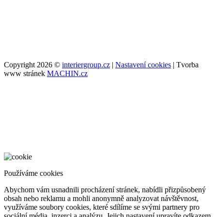
Copyright 2026 ©
interiergroup.cz
|
Nastavení cookies
| Tvorba
www stránek
MACHIN.cz
Používáme cookies
Abychom vám usnadnili procházení stránek, nabídli přizpůsobený
obsah nebo reklamu a mohli anonymně analyzovat návštěvnost,
využíváme soubory cookies, které sdílíme se svými partnery pro
sociální média, inzerci a analýzu. Jejich nastavení upravíte odkazem