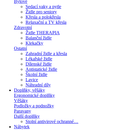
Bytové
Sedací vaky a pytle
Židle pro seniory
Křesla a polokřesla
Relaxační a TV křesla
Zdravotní
Židle THERAPIA
Balanční židle
Klekačky
Ostatní
Zahradní židle a křesla
Lékařské židle
Dílenské židle
Antistatické židle
Školní židle
Lavice
Náhradní díly
Doplňky, věšáky
Ergonomické doplňky
Věšáky
Podložky a podnožky
Paravany
Další doplňky
Stolní antivirové ochranné…
Nábytek