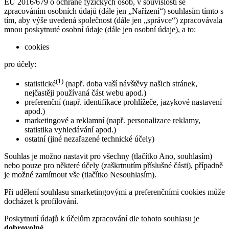
EU 2016/679 o ochraně fyzických osob, v souvislosti se
zpracováním osobních údajů (dále jen „Nařízení“) souhlasím tímto s
tím, aby výše uvedená společnost (dále jen „správce“) zpracovávala
mnou poskytnuté osobní údaje (dále jen osobní údaje), a to:
cookies
pro účely:
(1)
statistické
(např. doba vaší návštěvy našich stránek,
nejčastěji používaná část webu apod.)
preferenční (např. identifikace prohlížeče, jazykové nastavení
apod.)
marketingové a reklamní (např. personalizace reklamy,
statistika vyhledávání apod.)
ostatní (jiné nezařazené technické účely)
Souhlas je možno nastavit pro všechny (tlačítko Ano, souhlasím)
nebo pouze pro některé účely (zaškrtnutím příslušné části), případně
je možné zamítnout vše (tlačítko Nesouhlasím).
Při udělení souhlasu smarketingovými a preferenčními cookies může
docházet k profilování.
Poskytnutí údajů k účelům zpracování dle tohoto souhlasu je
dobrovolné.