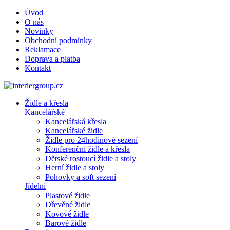
Úvod
O nás
Novinky
Obchodní podmínky
Reklamace
Doprava a platba
Kontakt
Židle a křesla
Kancelářské
Kancelářská křesla
Kancelářské židle
Židle pro 24hodinové sezení
Konferenční židle a křesla
Dětské rostoucí židle a stoly
Herní židle a stoly
Pohovky a soft sezení
Jídelní
Plastové židle
Dřevěné židle
Kovové židle
Barové židle