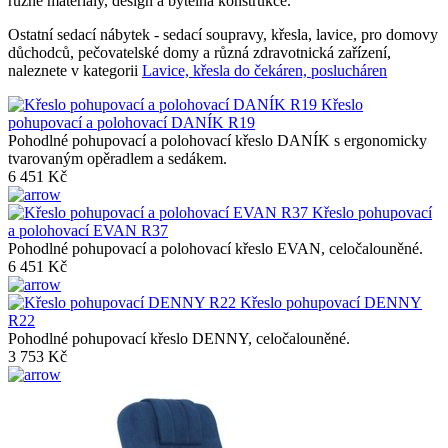
různé materiály, design a bytelná konstrukce.
Ostatní sedací nábytek - sedací soupravy, křesla, lavice, pro domovy
důchodců, pečovatelské domy a různá zdravotnická zařízení,
naleznete v kategorii
Lavice, křesla do čekáren, poslucháren
Křeslo
pohupovací a polohovací DANÍK R19
Pohodlné pohupovací a polohovací křeslo DANÍK s ergonomicky
tvarovaným opěradlem a sedákem.
6 451 Kč
Křeslo pohupovací
a polohovací EVAN R37
Pohodlné pohupovací a polohovací křeslo EVAN, celočalouněné.
6 451 Kč
Křeslo pohupovací DENNY
R22
Pohodlné pohupovací křeslo DENNY, celočalouněné.
3 753 Kč