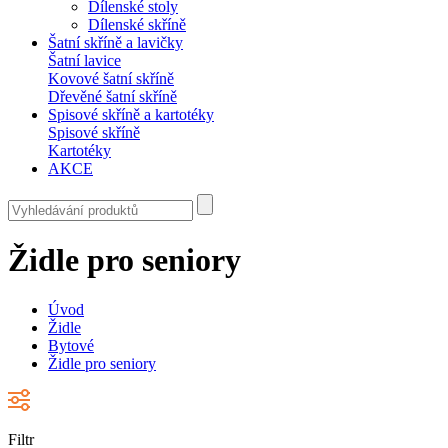
Dílenské stoly
Dílenské skříně
Šatní skříně a lavičky
Šatní lavice
Kovové šatní skříně
Dřevěné šatní skříně
Spisové skříně a kartotéky
Spisové skříně
Kartotéky
AKCE
Židle pro seniory
Úvod
Židle
Bytové
Židle pro seniory
Filtr