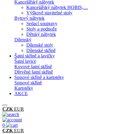
Kancelářský nábytek
Kancelářský nábytek HOBIS,…
Výškově stavitelné stoly
Bytový nábytek
Sedací soupravy
Stoly a podnože
Dětský nábytek
Dílenský
Dílenské stoly
Dílenské skříně
Šatní skříně a lavičky
Šatní lavice
Kovové šatní skříně
Dřevěné šatní skříně
Spisové skříně a kartotéky
Spisové skříně
Kartotéky
AKCE
CZK
EUR
0
CZK
EUR