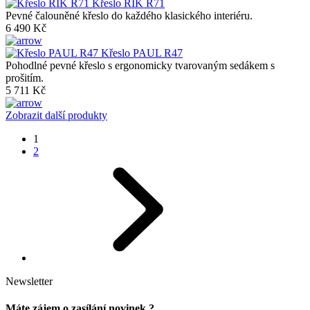
Křeslo RIK R71
Pevné čalouněné křeslo do každého klasického interiéru.
6 490 Kč
Křeslo PAUL R47
Pohodlné pevné křeslo s ergonomicky tvarovaným sedákem s
prošitím.
5 711 Kč
Zobrazit další produkty
1
2
Newsletter
Máte zájem o zasílání novinek ?